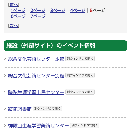
[
前へ
]
1
ページ
2
ページ
3
ページ
4
ページ
5
ページ
6
ページ
7
ページ
[
次へ
]
施設（外部サイト）のイベント情報
総合文化芸術センター本館
別ウィンドウで開く
総合文化芸術センター別館
別ウィンドウで開く
蹉跎生涯学習市民センター
別ウィンドウで開く
蹉跎図書館
別ウィンドウで開く
御殿山生涯学習美術センター
別ウィンドウで開く