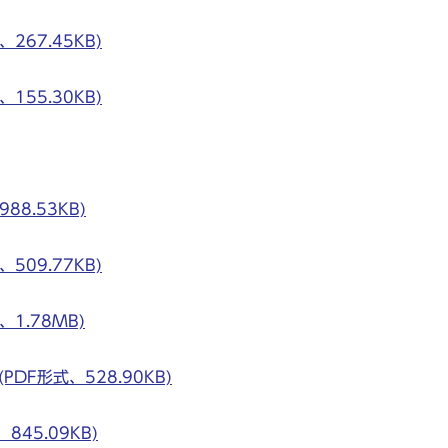
67.45KB)
55.30KB)
8.53KB)
09.77KB)
1.78MB)
DF形式、528.90KB)
45.09KB)