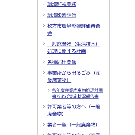
環境監視業務
環境影響評価
枚方市環境影響評価審査
会
一般廃棄物（生活排水）
処理に関する計画
各種届出関係
事業所から出るごみ（産
業廃棄物）
各年度産業廃棄物処理計画
書および実施状況報告書
許可業者等の方へ（一般
廃棄物）
業者一覧（一般廃棄物）