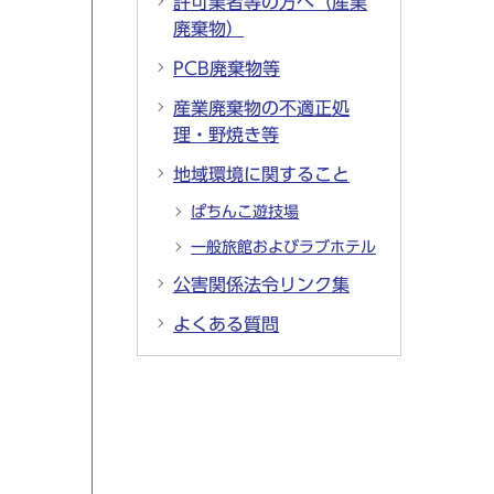
許可業者等の方へ（産業
廃棄物）
PCB廃棄物等
産業廃棄物の不適正処
理・野焼き等
地域環境に関すること
ぱちんこ遊技場
一般旅館およびラブホテル
公害関係法令リンク集
よくある質問