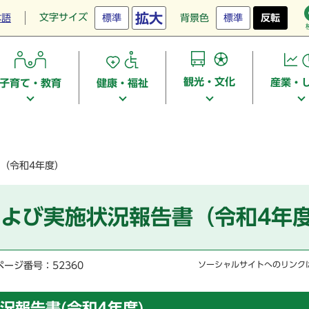
拡大
文字サイズ
本語
標準
背景色
標準
反転
観光・文化
産業・
子育て・教育
健康・福祉
（令和4年度）
よび実施状況報告書（令和4年
ページ番号：52360
ソーシャルサイトへのリンク
況報告書(令和4年度)