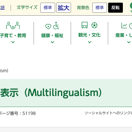
拡大
文字サイズ
本語
標準
背景色
標準
反転
観光・文化
産業・
子育て・教育
健康・福祉
ism）
Multilingualism）
ページ番号：51198
ソーシャルサイトへのリンク