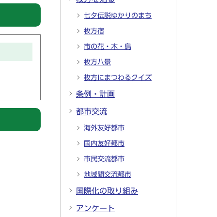
七夕伝説ゆかりのまち
枚方宿
市の花・木・鳥
枚方八景
枚方にまつわるクイズ
条例・計画
都市交流
海外友好都市
国内友好都市
市民交流都市
地域間交流都市
国際化の取り組み
アンケート