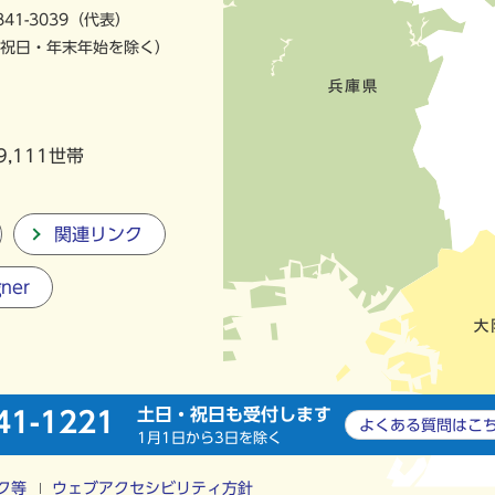
841-3039（代表）
祝日・年末年始を除く）
9,111世帯
関連リンク
gner
土日・祝日も受付します
41-1221
よくある質問は
こ
1月1日から3日を除く
ク等
ウェブアクセシビリティ方針