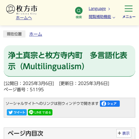
Language
閲覧補助機能
メニュー
検索
ホームへ
ホーム
現在位置
浄土真宗と枚方寺内町 多言語化表
示（Multilingualism）
[公開日：2025年3月6日]
[更新日：2025年3月6日]
ページ番号：51195
ソーシャルサイトへのリンクは別ウィンドウで開きます
ページ内目次
表示