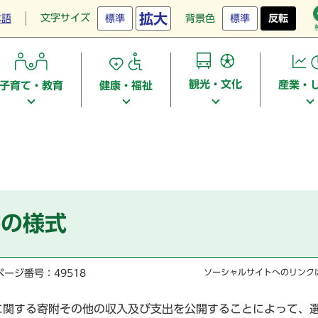
拡大
文字サイズ
本語
標準
背景色
標準
反転
観光・文化
産業・
子育て・教育
健康・福祉
書の様式
ページ番号：49518
ソーシャルサイトへのリンク
に関する寄附その他の収入及び支出を公開することによって、