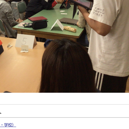
ト
・学校）