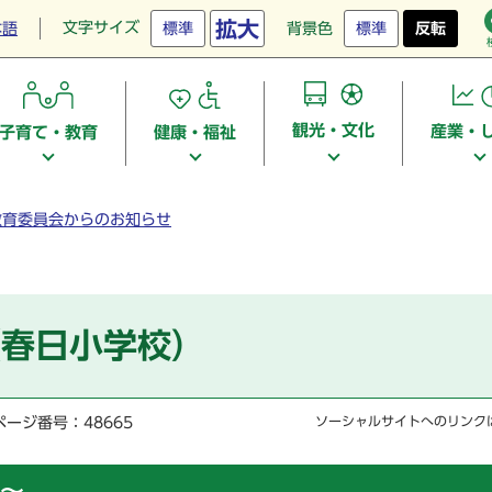
拡大
文字サイズ
本語
標準
背景色
標準
反転
観光・文化
産業・
子育て・教育
健康・福祉
教育委員会からのお知らせ
（春日小学校）
ページ番号：48665
ソーシャルサイトへのリンク
～