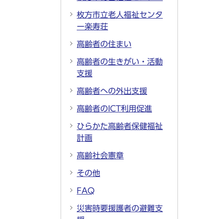
枚方市立老人福祉センタ
ー楽寿荘
高齢者の住まい
高齢者の生きがい・活動
支援
高齢者への外出支援
高齢者のICT利用促進
ひらかた高齢者保健福祉
計画
高齢社会憲章
その他
FAQ
災害時要援護者の避難支