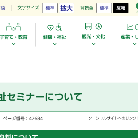
拡大
文字サイズ
本語
標準
背景色
標準
反転
観光・文化
産業・
子育て・教育
健康・福祉
祉セミナーについて
ページ番号：47684
ソーシャルサイトへのリンク
資料について