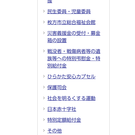
援
民生委員・児童委員
枚方市立総合福祉会館
災害義援金の受付・募金
箱の設置
戦没者・戦傷病者等の遺
族等への特別弔慰金・特
別給付金
ひらかた安心カプセル
保護司会
社会を明るくする運動
日本赤十字社
特別定額給付金
その他