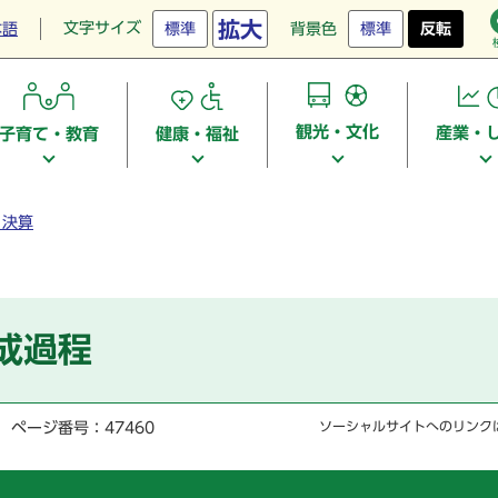
拡大
文字サイズ
本語
標準
背景色
標準
反転
観光・文化
産業・
子育て・教育
健康・福祉
・決算
成過程
ページ番号：47460
ソーシャルサイトへのリンク