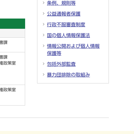
条例、規則等
公益通報者保護
行政不服審査制度
国の個人情報保護法
書課
情報公開および個人情報
保護等
書課
権政策室
包括外部監査
暴力団排除の取組み
権政策室