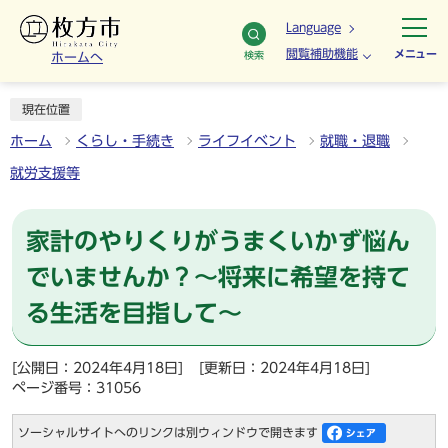
Language
閲覧補助機能
メニュー
検索
ホームへ
現在位置
ホーム
くらし・手続き
ライフイベント
就職・退職
就労支援等
家計のやりくりがうまくいかず悩ん
でいませんか？～将来に希望を持て
る生活を目指して～
[公開日：2024年4月18日]
[更新日：2024年4月18日]
ページ番号：31056
ソーシャルサイトへのリンクは別ウィンドウで開きます