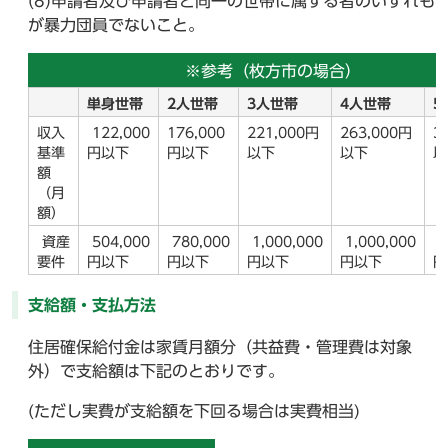
(8)申請者及び申請者と同一の世帯に属する者のいずれも
が暴力団員でないこと。
※参考（枚方市の場合）
単身世帯
2人世帯
3人世帯
4人世帯
収入
122,000
176,000
221,000円
263,000円
3
基準
円以下
円以下
以下
以下
額
（月
額）
資産
504,000
780,000
1,000,000
1,000,000
1
要件
円以下
円以下
円以下
円以下
円
支給額・支払方法
住居確保給付金は家賃月額分（共益費・管理費は対象
外）で支給額は下記のとおりです。
(ただし実費が支給額を下回る場合は実費相当)