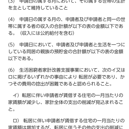
(3) 申請日の属する月において、その属する世帯の生計
を主として維持していること
(4) 申請日の属する月の、申請者及び申請者と同一の世
帯に属する者の収入の合計額が以下の表の金額以下であ
る。（収入には公的給付を含む）
(5) 申請日において、申請者及び申請者と生活を一つに
している同居の親族の預貯金の合計額が以下の表の金額
以下である。
(6) 生活困窮者家計改善支援事業において、次のイ又は
ロに掲げるいずれかの事由により 転居が必要であり、か
つその費用の捻出が困難であると認められること。
イ）転居に伴い申請者が賃借する住宅の一月当たりの
家賃額が減少し、家計全体の支出の削減が見込まれるこ
と。
ロ） 転居に伴い申請者が賃借する住宅の一月当たりの
家賃額は増加するが、転居に伴うその他の支出の削減に