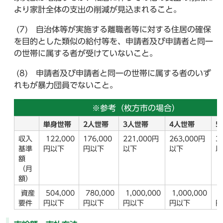
より家計全体の支出の削減が見込まれること。
(7) 自治体等が実施する離職者等に対する住居の確保
を目的とした類似の給付等を、申請者及び申請者と同一
の世帯に属する者が受けていないこと。
(8) 申請者及び申請者と同一の世帯に属する者のいず
れもが暴力団員でないこと。
※参考（枚方市の場合）
単身世帯
2人世帯
3人世帯
4人世帯
収入
122,000
176,000
221,000円
263,000円
3
基準
円以下
円以下
以下
以下
額
（月
額）
資産
504,000
780,000
1,000,000
1,000,000
1
要件
円以下
円以下
円以下
円以下
円