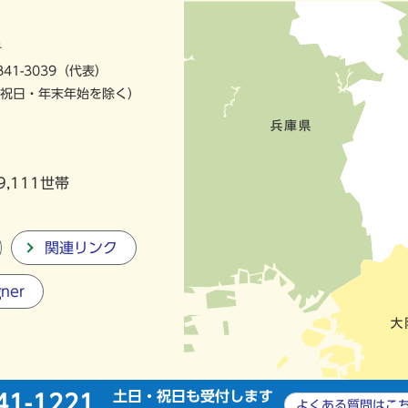
号
841-3039（代表）
祝日・年末年始を除く）
9,111世帯
関連リンク
gner
土日・祝日も受付します
41-1221
よくある質問は
こ