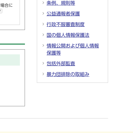
条例、規則等
い場合に
ク
公益通報者保護
行政不服審査制度
国の個人情報保護法
情報公開および個人情報
保護等
包括外部監査
暴力団排除の取組み