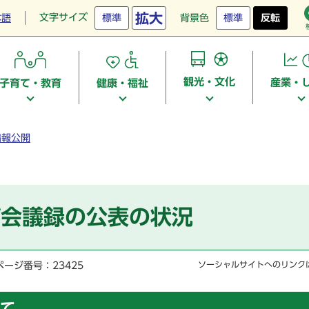
拡大
文字サイズ
本語
標準
背景色
標準
反転
観光・文化
産業・
子育て・教育
健康・福祉
情報公開
び会議録の公表の状況
ページ番号：23425
ソーシャルサイトへのリンク
て