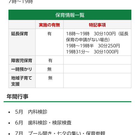
7時～19時
保育情報一覧
実施の有無
特記事項
延長保育
有
18時～19時 30分100円（延長
保育の申請がない場合）
19時～19時半 30分250円
19時31分～ 30分1000円
障害児保育
有
一時預かり
無
地域子育て
無
支援
年間行事
5月 内科検診
6月 歯科検診・検尿検査
7月 プール開き・七夕の集い・保育参観