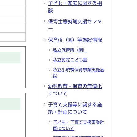
子ども・家庭に関する相
談
保育士等就職支援センタ
ー
保育所（園）等施設情報
私立保育所（園）
私立認定こども園
私立小規模保育事業実施施
設
幼児教育・保育の無償化
について
子育て支援等に関する施
策・計画について
子ども・子育て支援事業計
画について