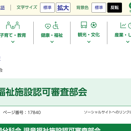
拡大
文字サイズ
本語
標準
背景色
標準
反転
観光・文化
産業・
子育て・教育
健康・福祉
所
会
童福祉施設認可審査部会
ページ番号：17840
ソーシャルサイトへのリンク
門分科会 児童福祉施設認可審査部会