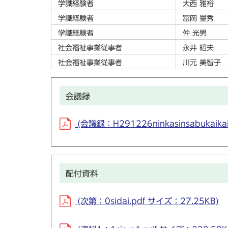
学識経験者
大西 雅裕
学識経験者
冨岡 量秀
学識経験者
仲 光男
社会福祉事業従事者
永井 昭夫
社会福祉事業従事者
川元 美智子
会議録
(会議録：H291226ninkasinsabukaikai
配付資料
(次第：0sidai.pdf サイズ：27.25KB)