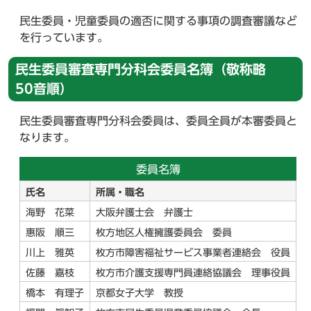
民生委員・児童委員の適否に関する事項の調査審議など
を行っています。
民生委員審査専門分科会委員名簿（敬称略
50音順）
民生委員審査専門分科会委員は、委員全員が本審委員と
なります。
委員名簿
氏名
所属・職名
海野 花菜
大阪弁護士会 弁護士
惠阪 順三
枚方地区人権擁護委員会 委員
川上 雅英
枚方市障害福祉サービス事業者連絡会 役員
佐藤 嘉枝
枚方市介護支援専門員連絡協議会 理事役員
橋本 有理子
京都女子大学 教授