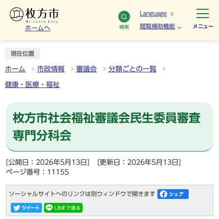
Language
閲覧補助機能
メニュー
検索
ホームへ
現在位置
ホーム
市政情報
審議会
分類ごとの一覧
健康・医療・福祉
枚方市社会福祉審議会民生委員審査
専門分科会
[公開日：2026年5月13日]
[更新日：2026年5月13日]
ページ番号：11155
ソーシャルサイトへのリンクは別ウィンドウで開きます