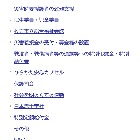
災害時要援護者の避難支援
民生委員・児童委員
枚方市立総合福祉会館
災害義援金の受付・募金箱の設置
戦没者・戦傷病者等の遺族等への特別弔慰金・特別
給付金
ひらかた安心カプセル
保護司会
社会を明るくする運動
日本赤十字社
特別定額給付金
その他