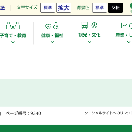
拡大
文字サイズ
本語
標準
背景色
標準
反転
観光・文化
産業・
子育て・教育
健康・福祉
]
ページ番号：9340
ソーシャルサイトへのリンク