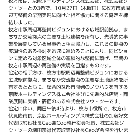
枚方市は、京阪ホールディングス株式会社、株式会社ソ
ウ・ツーとの3者で、10月27日（木曜日）に枚方市駅周
辺再整備の早期実現に向けた相互協力に関する協定を締
結しました。
枚方市駅周辺再整備ビジョンにおける広域駅前拠点、ま
ちなか交流拠点の主要な土地建物を所有し、先導的に事
業を展開している当事者と相互協力し、これらの拠点の
実現性のある検討を迅速に進めることにより、同ビジョ
ンに定める対象区域全体の連鎖的な整備に繋げ、早期の
枚方市駅周辺の再整備の実現を目指すものです。
協定の相手方は、枚方市駅周辺再整備ビジョンにおける
広域駅前拠点、まちなか交流拠点の主要な土地建物を所
有するとともに、総合的な都市開発のノウハウを有する
京阪ホールディングス株式会社並びに先進的な店舗・商
業展開に実績・評価のある株式会社ソウ・ツーです。
協定に伴い、同日午後4時より、枚方市役所で、枚方市
伏見隆市長、京阪ホールディングス株式会社の加藤好文
代表取締役社長Ceo兼Coo執行役員社長、株式会社ソ
ウ・ツーの増田宗禄代表取締役社長Ceoが会談を行いま