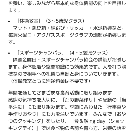
を養い、楽しみながら基本的な身体機能の向上を目指し
ます。
「体操教室」（3～5歳児クラス）
マット・跳び箱・縄跳び・サッカー・水泳指導など。
毎週火曜日・アクバススポーツクラブの講師が指導しま
す。
「スポーツチャンバラ」（4・5歳児クラス）
隔週金曜日・スポーツチャンバラ協会の講師が指導し
ます。身体認識や空間認識にも効果的です。人を打つ競
技なので相手への礼儀も自然と身についていきます。
（体操教室ともに別途料金は不要です）
年間を通してさまざまな食育活動に取り組みます
感謝の気持ちを大切に、「畑の野菜作り」や配膳の「当
番活動」にも取り組みます。季節に合わせた「行事食や
手作りおやつ」にも力を注いでいます。みんなで「おや
つのクッキング」をしたり、「食＆触ing day（ショッ
キングデイ）」では食べ物の名前や育ち方、栄養の話を