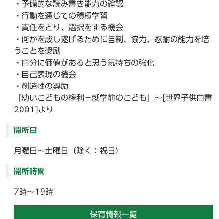
・予備的な読み書き能力の確認
・行動を通じての積極学習
・責任をとり、選択をする機会
・何かを成し遂げるために自制、協力、忍耐の能力を培
うことを奨励
・自分に価値があると思う気持ちの強化
・自己表現の機会
・創造性の奨励
「幼いこどもの権利－就学前のこども」～[世界子供白書
2001]より
開所日
月曜日～土曜日（除く：祝日）
開所時間
7時～19時
保育情報一覧