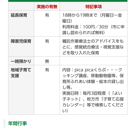
実施の有無
特記事項
延長保育
有
18時から19時まで（月曜日～金
曜日）
利用料金：100円／30分（市に申
請し認められれば無料）
障害児保育
有
嘱託作業療法士のアドバイスをも
とに、感覚統合療法・視覚支援な
どを取り入れた保育
一時預かり
無
地域子育て
有
内容：pica picaくらぶ・・・ク
支援
ッキング講座、移動動物園等。保
育所ふれあい体験・絵本の貸し出
し等。
実施日時：毎月3回程度（「よい
子ネット」、枚方市「子育て応援
カレンダー」等で検索してくださ
い）
年間行事