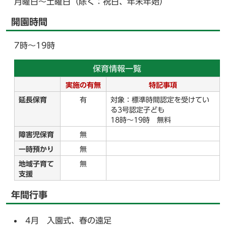
月曜日～土曜日（除く：祝日、年末年始）
開園時間
7時～19時
保育情報一覧
実施の有無
特記事項
延長保育
有
対象：標準時間認定を受けてい
る3号認定子ども
18時～19時 無料
障害児保育
無
一時預かり
無
地域子育て
無
支援
年間行事
4月 入園式、春の遠足