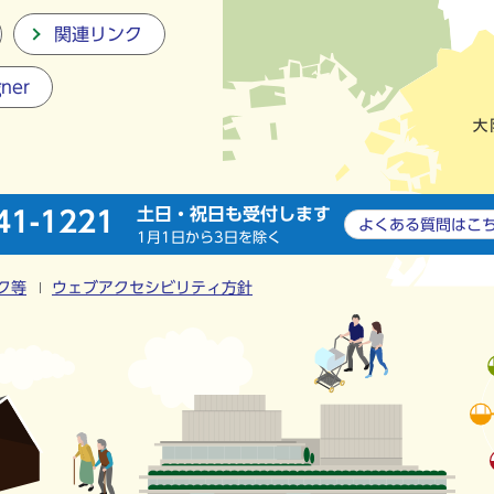
関連リンク
gner
土日・祝日も受付します
41-1221
よくある質問は
こ
1月1日から3日を除く
ク等
ウェブアクセシビリティ方針