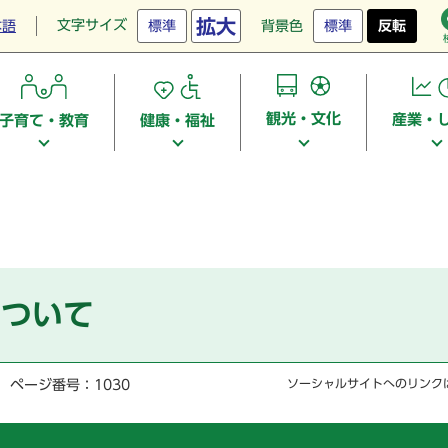
拡大
文字サイズ
本語
標準
背景色
標準
反転
観光・文化
産業・
子育て・教育
健康・福祉
について
ページ番号：1030
ソーシャルサイトへのリンク