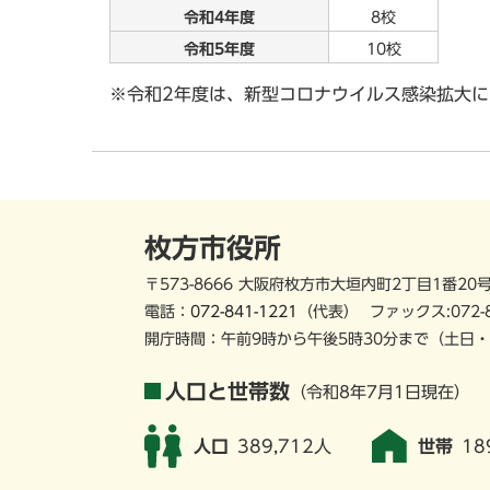
令和4年度
8校
令和5年度
10校
※令和2年度は、新型コロナウイルス感染拡大
枚方市役所
〒573-8666 大阪府枚方市大垣内町2丁目1番20
電話：
072-841-1221
（代表）
ファックス:072-
開庁時間：午前9時から午後5時30分まで
（土日・
人口と世帯数
（令和8年7月1日現在）
人口
389,712人
世帯
18