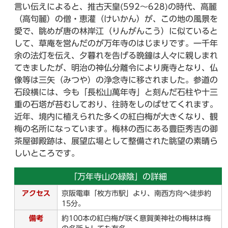
言い伝えによると、推古天皇(592～628)の時代、高麗
（高句麗）の僧・恵灌（けいかん）が、この地の風景を
愛で、眺めが唐の林岸江（りんがんこう）に似ていると
して、草庵を営んだのが万年寺のはじまりです。一千年
余の法灯を伝え、夕暮れを告げる晩鐘は人々に親しまれ
てきましたが、明治の神仏分離令により廃寺となり、仏
像等は三矢（みつや）の浄念寺に移されました。参道の
石段横には、今も「長松山萬年寺」と刻んだ石柱や十三
重の石塔が苔むしており、往時をしのばせてくれます。
近年、境内に植えられた多くの紅白梅が大きくなり、観
梅の名所になっています。梅林の西にある豊臣秀吉の御
茶屋御殿跡は、展望広場として整備された眺望の素晴ら
しいところです。
「万年寺山の緑陰」の詳細
アクセス
京阪電車「枚方市駅」より、南西方向へ徒歩約
15分。
備考
約100本の紅白梅が咲く意賀美神社の梅林は梅