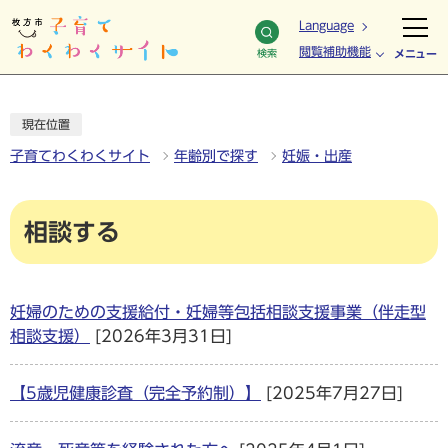
Language
閲覧補助機能
検索
メニュー
現在位置
子育てわくわくサイト
年齢別で探す
妊娠・出産
相談する
妊婦のための支援給付・妊婦等包括相談支援事業（伴走型
相談支援）
[2026年3月31日]
【5歳児健康診査（完全予約制）】
[2025年7月27日]