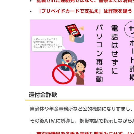
記載された連絡先ではなく、警察または消費
「プリペイドカードで支払え」は詐欺を疑う
還付金詐欺
自治体や年金事務所など公的機関になりすまし
その後ATMに誘導し、携帯電話で指示しながら
市役所職員を名乗る電話も鵜呑みにせず、い