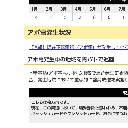
1月
2月
3月
4月
5月
6月
7月
4
4
5
2
8
6
1
アポ電発生状況
【速報】現在不審電話（アポ電）が発生してい
アポ電発生中の地域を青パトで巡回
不審電話(アポ電)は、同じ地域で連続発生する
合、発生地域において重点的に啓発放送を実施
放
こちらは枚方市です。
現在、この周辺において、特殊詐欺と思われる、不審
キャッシュカードやクレジットカード、お金にまつわ