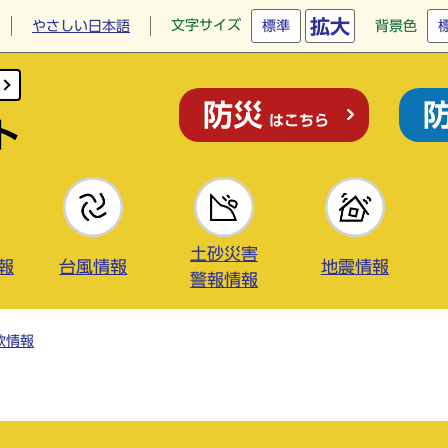
拡大
文字サイズ
やさしい日本語
標準
背景色
防災
はこちら
ト
土砂災害
報
台風情報
地震情報
警報情報
欺情報