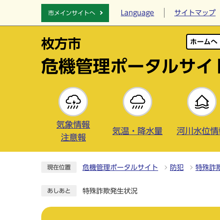
Language
サイトマップ
市メインサイトへ
枚方市
ホームへ
危機管理
ポータルサイ
気象情報
気温・降水量
河川水位情
注意報
危機管理ポータルサイト
防犯
特殊詐
現在位置
特殊詐欺発生状況
あしあと