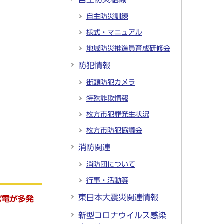
自主防災訓練
様式・マニュアル
地域防災推進員育成研修会
防犯情報
街頭防犯カメラ
特殊詐欺情報
枚方市犯罪発生状況
枚方市防犯協議会
消防関連
消防団について
行事・活動等
東日本大震災関連情報
ポ電が多発
新型コロナウイルス感染