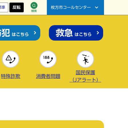
標準
反転
枚方市コールセンター
検索
防犯
救急
はこちら
はこちら
国民保護
特殊詐欺
消費者問題
（Jアラート）