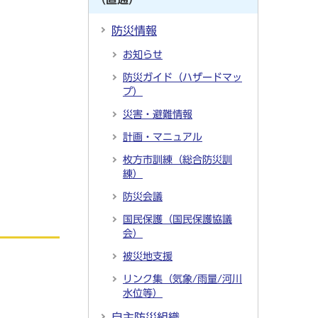
防災情報
お知らせ
防災ガイド（ハザードマッ
プ）
災害・避難情報
計画・マニュアル
枚方市訓練（総合防災訓
練）
防災会議
国民保護（国民保護協議
会）
被災地支援
リンク集（気象/雨量/河川
水位等）
自主防災組織