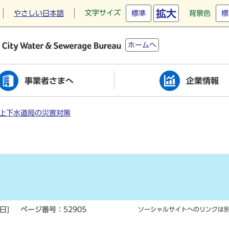
拡大
文字サイズ
やさしい日本語
標準
背景色
標
ホームへ
事業者さまへ
企業情報
上下水道局の災害対策
」
日]
ページ番号：52905
ソーシャルサイトへのリンクは