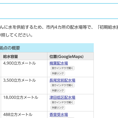
んに水を供給するため、市内4カ所の配水場等で、「初期給水
参照してください。
拠点の概要
給水容量
位置(GoogleMaps)
4,900立方メートル
楠葉配水場
別ウインドウで開く
外部リンク
3,500立方メートル
長尾宮前配水場
別ウインドウで開く
外部リンク
18,000立方メートル
津田低区配水場
別ウインドウで開く
外部リンク
488立方メートル
香里受水場