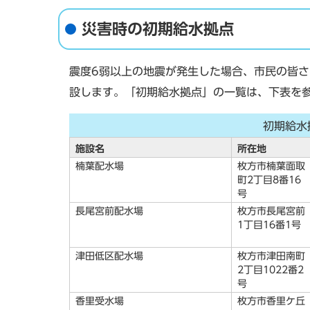
災害時の初期給水拠点
震度6弱以上の地震が発生した場合、市民の皆さ
設します。「初期給水拠点」の一覧は、下表を
初期給水
施設名
所在地
楠葉配水場
枚方市楠葉面取
町2丁目8番16
号
長尾宮前配水場
枚方市長尾宮前
1丁目16番1号
津田低区配水場
枚方市津田南町
2丁目1022番2
号
香里受水場
枚方市香里ケ丘