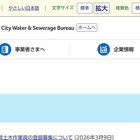
拡大
文字サイズ
やさしい日本語
標準
背景色
標
ホームへ
事業者さまへ
企業情報
時土木作業員の登録募集について
[2026年3月9日]