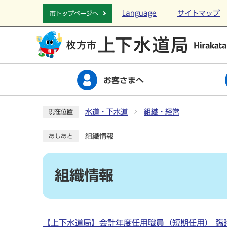
Language
サイトマップ
市トップページへ
お客さまへ
水道・下水道
組織・経営
現在位置
組織情報
あしあと
組織情報
【上下水道局】会計年度任用職員（短期任用） 臨