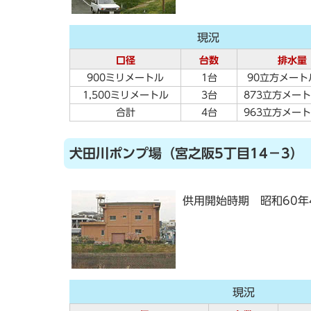
現況
口径
台数
排水量
900ミリメートル
1台
90立方メート
1,500ミリメートル
3台
873立方メー
合計
4台
963立方メー
犬田川ポンプ場（宮之阪5丁目14－3）
供用開始時期 昭和60年
現況