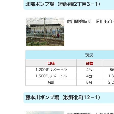
北部ポンプ場（西船橋2丁目3－1）
供用開始時期 昭和46年
現況
口径
台数
1,200ミリメートル
4台
8
1,500ミリメートル
4台
1,
合計
8台
2,
藤本川ポンプ場（牧野北町12－1）