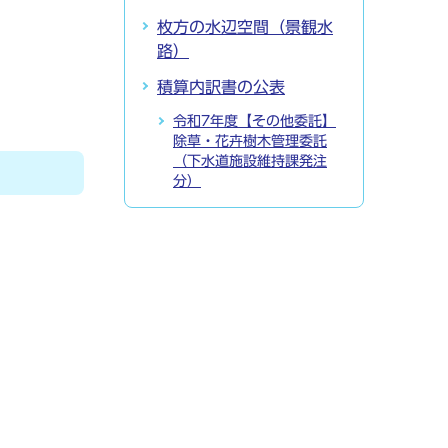
枚方の水辺空間（景観水
路）
積算内訳書の公表
令和7年度【その他委託】
除草・花卉樹木管理委託
（下水道施設維持課発注
分）