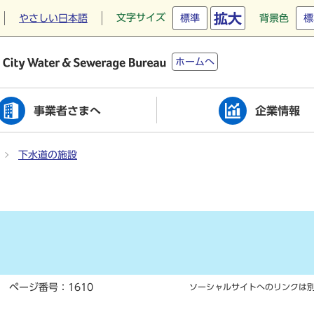
拡大
文字サイズ
やさしい日本語
標準
背景色
標
ホームへ
事業者さまへ
企業情報
下水道の施設
ページ番号：1610
ソーシャルサイトへのリンクは