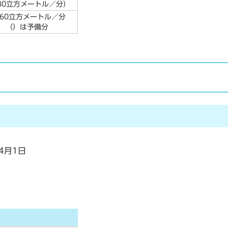
.80立方メートル／分）
.60立方メートル／分
（）は予備分
4月1日