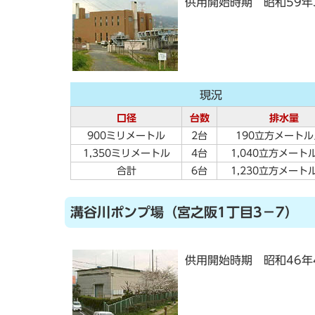
供用開始時期 昭和59年
現況
口径
台数
排水量
900ミリメートル
2台
190立方メート
1,350ミリメートル
4台
1,040立方メート
合計
6台
1,230立方メート
溝谷川ポンプ場（宮之阪1丁目3－7）
供用開始時期 昭和46年