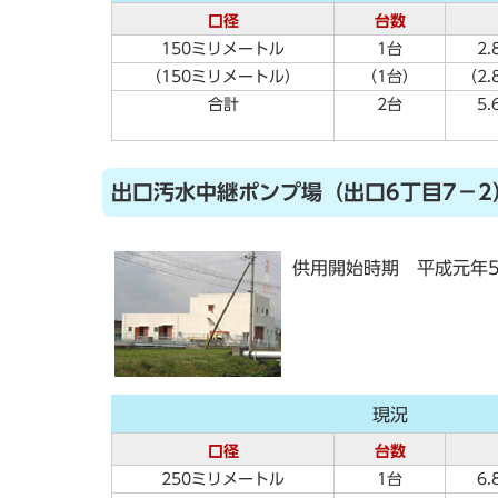
口径
台数
150ミリメートル
1台
2
（150ミリメートル）
（1台）
（2
合計
2台
5
出口汚水中継ポンプ場（出口6丁目7－2
供用開始時期 平成元年5
現況
口径
台数
250ミリメートル
1台
6