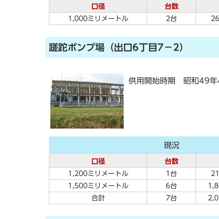
口径
台数
1,000ミリメートル
2台
2
蹉跎ポンプ場（出口6丁目7－2）
供用開始時期 昭和49年
現況
口径
台数
1,200ミリメートル
1台
2
1,500ミリメートル
6台
1,
合計
7台
2,