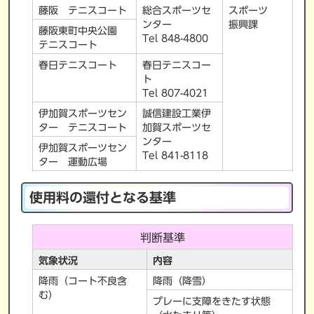
藤阪 テニスコート
総合スポーツセ
スポーツ
ンター
振興課
藤阪東町中央公園
Tel 848-4800
テニスコート
春日テニスコート
春日テニスコー
ト
Tel 807-4021
伊加賀スポーツセン
誠信建設工業伊
ター テニスコート
加賀スポーツセ
ンター
伊加賀スポーツセン
Tel 841-8118
ター 運動広場
使用料の還付となる基準
判断基準
気象状況
内容
降雨（コート不良含
降雨（降雪）
む）
プレーに支障をきたす状態