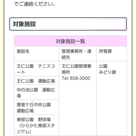
でご連絡ください。
対象施設
対象施設一覧
施設名
管理事務所・連
所管課
絡先
王仁公園 テニスコ
王仁公園管理事
公園
ート
務所
みどり課
Tel 858-3000
王仁公園 運動広場
中の池公園 運動広
場
香里ケ丘中央公園
運動広場
東部公園 野球場
（ひらかた東部スタ
ジアム）