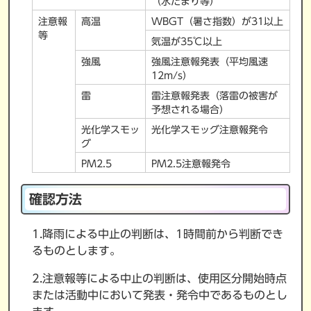
（水たまり等）
注意報
高温
WBGT（暑さ指数）が31以上
等
気温が35℃以上
強風
強風注意報発表（平均風速
12m/s）
雷
雷注意報発表（落雷の被害が
予想される場合）
光化学スモッ
光化学スモッグ注意報発令
グ
PM2.5
PM2.5注意報発令
確認方法
1.降雨による中止の判断は、1時間前から判断でき
るものとします。
2.注意報等による中止の判断は、使用区分開始時点
または活動中において発表・発令中であるものとし