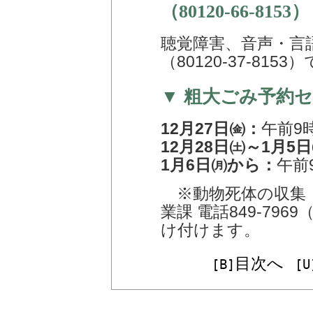
（80120-66-8153）
聴覚障害、音声・言
（80120-37-81
▼ 粗大ごみ予約
12月27日㈮：
午前9
12月28日㈯～1月5
1月6日㈪から：
午前
※動物死体の収集：1
業課 電話849-796
け付けます。
目次へ
[B]
[U