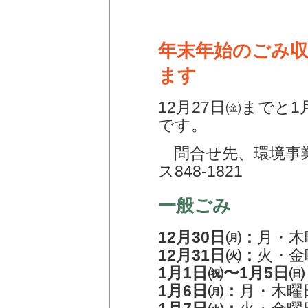
年末年始のごみ
ます
12月27日㈮までと
です。
問合せ先、環境事業課
ス848-1821
一般ごみ
12月30日㈪：
月・木
12月31日㈫：
火・金
1月1日㈷〜1月5日㈰
1月6日㈪：
月・木曜