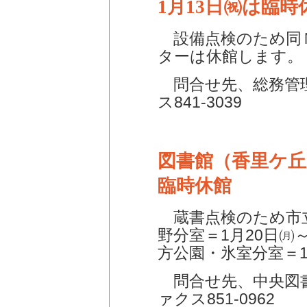
1月13日㈷は臨時
設備点検のため同
ターは休館します。
問合せ先、総務管理課
ス841-3039
図書館（香里ケ丘
臨時休館
蔵書点検のため市
野分室＝1月20日㈪
方公園・氷室分室＝1
問合せ先、中央図書館 
ァクス851-0962