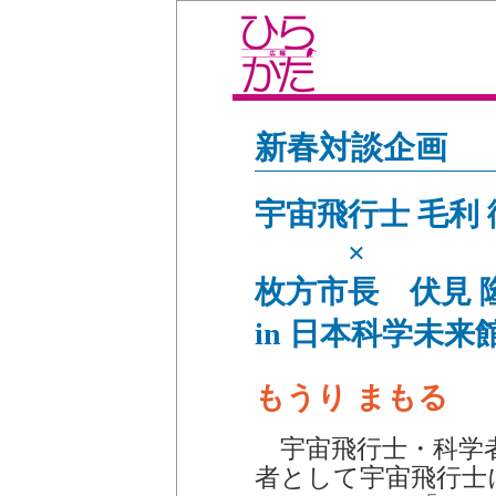
新春対談企画
宇宙飛行士 毛利
×
枚方市長 伏見 
in 日本科学未来
もうり まもる
宇宙飛行士・科学者
者として宇宙飛行士に