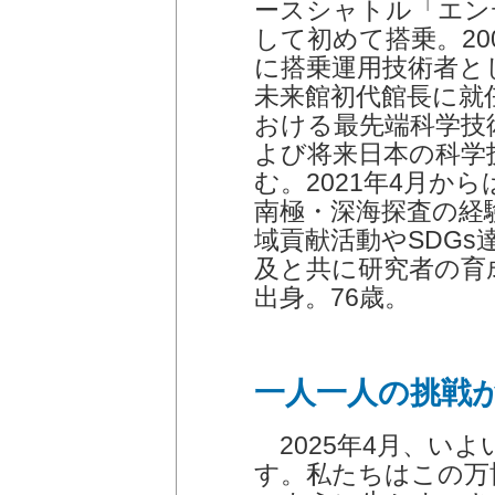
ースシャトル「エン
して初めて搭乗。20
に搭乗運用技術者と
未来館初代館長に就
おける最先端科学技
よび将来日本の科学
む。2021年4月か
南極・深海探査の経
域貢献活動やSDG
及と共に研究者の育
出身。76歳。
一人一人の挑戦
2025年4月、い
す。私たちはこの万