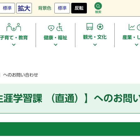
拡大
標準
背景色
標準
反転
検索
観光・文化
産業・
子育て・教育
健康・福祉
）】へのお問い合わせ
生涯学習課 （直通）】へのお問