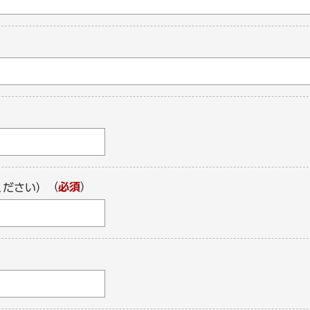
（
必須
）
ください）