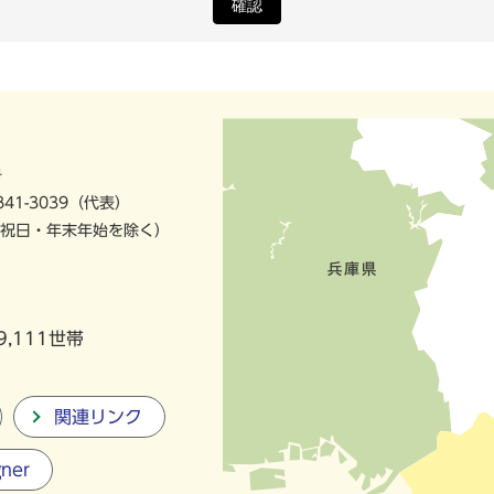
確認
号
841-3039（代表）
祝日・年末年始を除く）
9,111世帯
関連リンク
gner