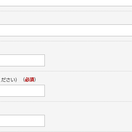
（
必須
）
ください）