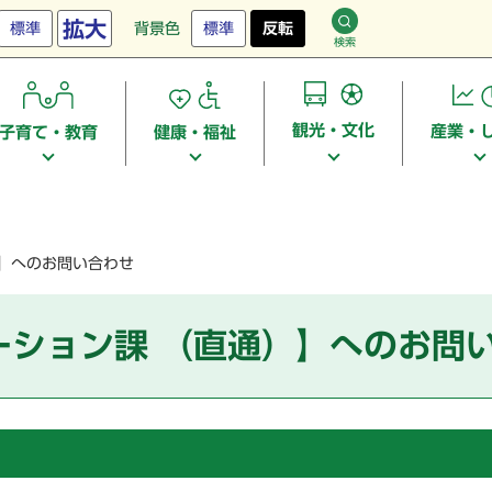
拡大
標準
背景色
標準
反転
検索
観光・文化
産業・
子育て・教育
健康・福祉
）】へのお問い合わせ
ーション課 （直通）】へのお問