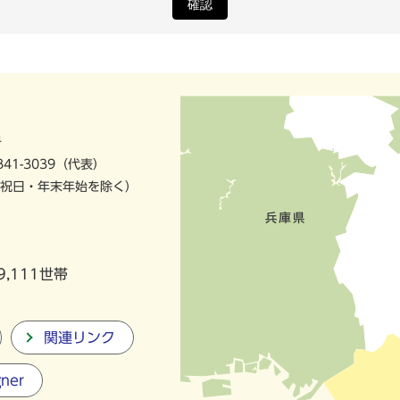
確認
号
841-3039（代表）
祝日・年末年始を除く）
9,111世帯
関連リンク
gner