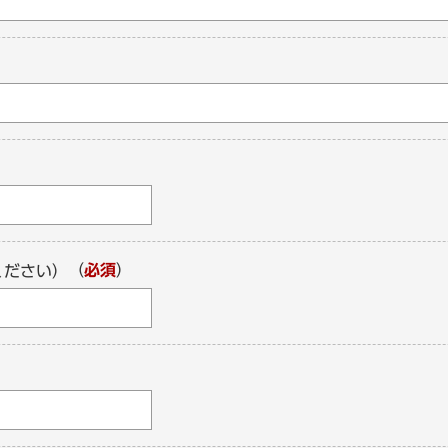
（
必須
）
ください）