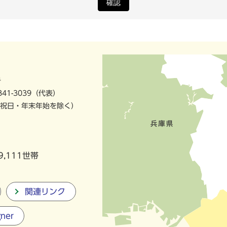
確認
号
841-3039（代表）
祝日・年末年始を除く）
9,111世帯
関連リンク
gner