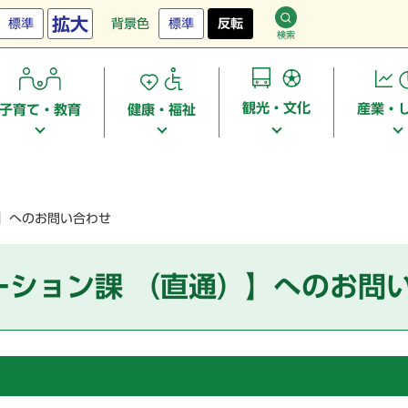
拡大
標準
背景色
標準
反転
検索
観光・文化
産業・
子育て・教育
健康・福祉
）】へのお問い合わせ
ーション課 （直通）】へのお問