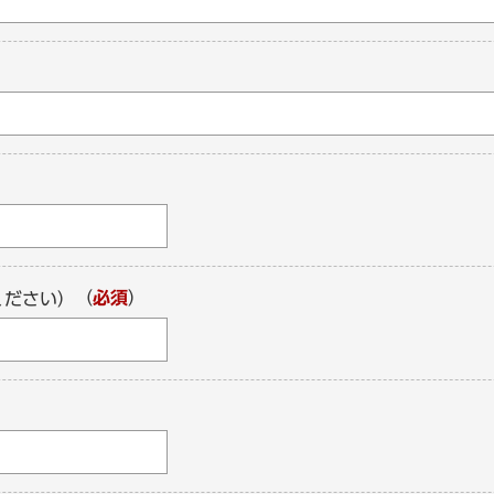
（
必須
）
ください）