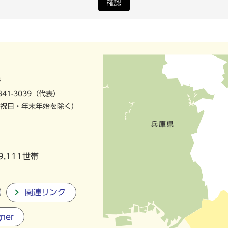
確認
号
841-3039（代表）
祝日・年末年始を除く）
9,111世帯
関連リンク
gner