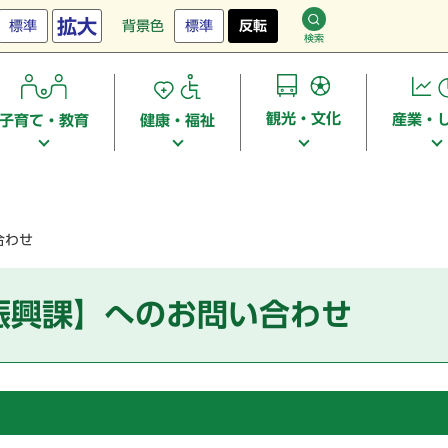
拡大
標準
背景色
標準
反転
検索
観光・文化
産業・
子育て・教育
健康・福祉
合わせ
振興課】へのお問い合わせ