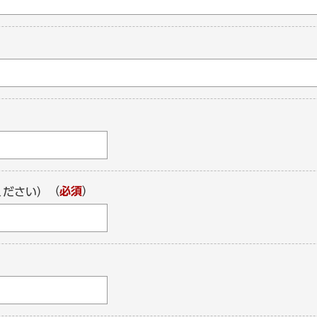
（
必須
）
ください）