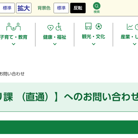
拡大
標準
背景色
標準
反転
検索
観光・文化
産業・
子育て・教育
健康・福祉
お問い合わせ
り課 （直通）】へのお問い合わ