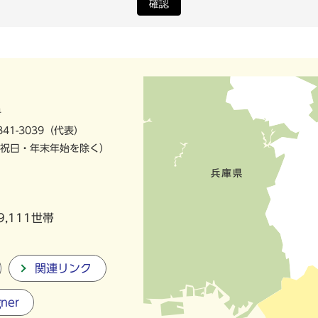
確認
号
841-3039（代表）
祝日・年末年始を除く）
9,111世帯
関連リンク
gner