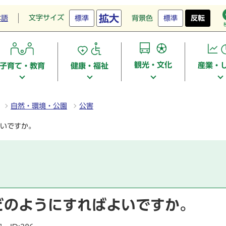
拡大
文字サイズ
本語
標準
背景色
標準
反転
観光・文化
産業・
子育て・教育
健康・福祉
自然・環境・公園
公害
いですか。
どのようにすればよいですか。