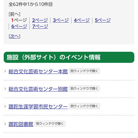
全62件中1から10件目
[前へ]
1
ページ
2
ページ
3
ページ
4
ページ
5
ページ
6
ページ
7
ページ
[
次へ
]
施設（外部サイト）のイベント情報
総合文化芸術センター本館
別ウィンドウで開く
総合文化芸術センター別館
別ウィンドウで開く
蹉跎生涯学習市民センター
別ウィンドウで開く
蹉跎図書館
別ウィンドウで開く