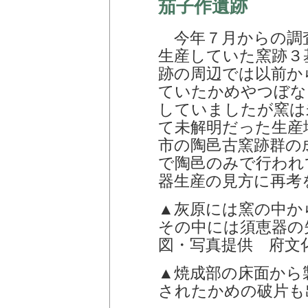
茄子作遺跡
今年７月からの調
生産していた窯跡３
跡の周辺では以前か
ていたかめやつぼな
していましたが窯は
て未解明だった生産
市の陶邑古窯跡群の
で陶邑のみで行われ
器生産の見方に再考
▲灰原には窯の中か
その中には須恵器の
図・写真提供 府文
▲焼成部の床面から
されたかめの破片も