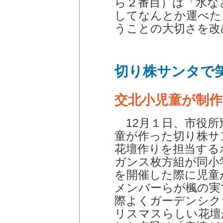
ら２番目）は「水な
してなんとか運べた
うことの大切さを改
切り株サンタで
交北小児童が制作
12月１日、市役所
童が作った切り株サ
花壇作りを担当する
ガンス枚方組が同小
を開催した際に児童
メンバーらが楓の実
際よくガーデンシク
リスマスらしい花壇