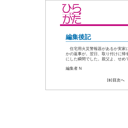
編集後記
住宅用火災警報器があるか実家に
かの返事が。翌日、取り付けに帰
にした瞬間でした。親父よ、せめ
編集者 N
目次へ
[B]