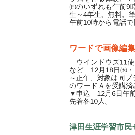
㈰のいずれも午前9時
生～4年生。無料。筆
午前10時から電話で
ワードで画像編
ウインドウズ11使
など 12月18日㈭
～正午、対象は同プ
のワードＡを受講済
▼申込 12月6日午
先着各10人。
津田生涯学習市民