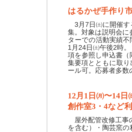
はるかぜ手作り
3月7日㈯に開催す
集。対象は説明会に
ターでの活動実績不
1月24日㈯午後2時
項を参照し申込書（
集要項とともに取り
ール可。応募者多数
12月1日㈪〜14日
創作室3・4など
屋外配管改修工事の
を含む）・陶芸窯の