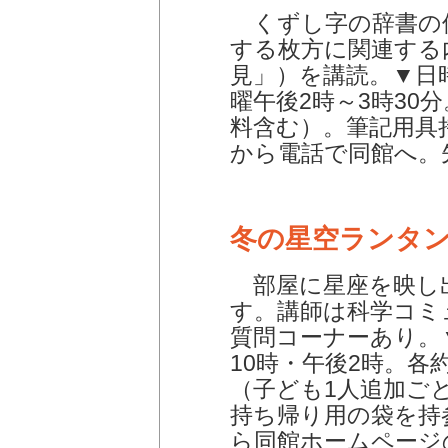
くずし字の辞書の
する枚方に関連する
見」）を講読。▼日時
曜午後2時～3時30分
料含む）。筆記用具持
から電話で同館へ。
冬の星空ランタ
部屋に星座を映し
す。講師は科学コミ
質問コーナーあり。▼
10時・午後2時。各約
（子ども1人追加ごと
持ち帰り用の袋を持参
ら同館ホームページ