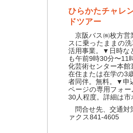
ひらかたチャレ
ドツアー
京阪バス㈱枚方営
スに乗ったままの洗
活用事業。▼日時など
も午前9時30分〜11
化芸術センター本館
在住または在学の3
者同伴。無料。▼申込
ページの専用フォー
30人程度。詳細は
問合せ先、交通対策課 
ァクス841-4605