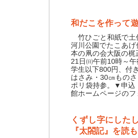
和だこを作って
竹ひごと和紙で土
河川公園でたこあげ
本の凧の会大阪の梶
21日㈰午前10時～午
学生以下800円、付
はさみ・30㎝もの
ポリ袋持参。▼申込 
館ホームページのフ
くずし字にした
『太閤記』を読