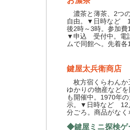
お濃茶
濃茶と薄茶、2つの
自由。▼日時など 1
後2時～3時。参加費1
▼申込 受付中。電
ムで同館へ。先着各1
鍵屋太兵衛商店
枚方宿くらわんか
ゆかりの物産などを
も開催中。1970年
示。▼日時など 12月
分ごろ。商品がなく
◆鍵屋ミニ探検ゲ