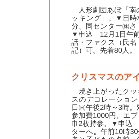
人形劇団あぽ「南の
ッキング」。▼日時な
分、同センター㈱さ
▼申込 12月1日午
話・ファクス（氏名
記）可。先着80人。
クリスマスのア
焼き上がったクッ
スのデコレーションを
日㈰午後2時～3時。
参加費1000円。エ
巾2枚持参。▼申込 
ターへ。午前10時3