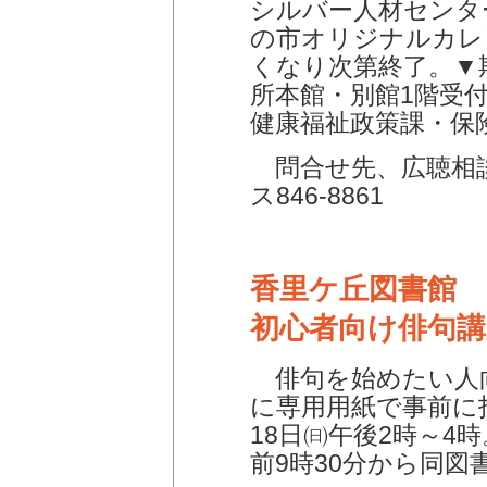
シルバー人材センタ
の市オリジナルカレ
くなり次第終了。▼
所本館・別館1階受付
健康福祉政策課・保
問合せ先、広聴相談課
ス846-8861
香里ケ丘図書館
初心者向け俳句講
俳句を始めたい人向
に専用用紙で事前に
18日㈰午後2時～4
前9時30分から同図