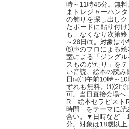
時～11時45分。無
まトレジャーハンタ
の飾りを探し出しク
たボードに貼り付け
も。なくなり次第終了
～28日㈰。対象は
⑸声のプロによる絵
室による「ジングル
スものがたり」をテ
い音読、絵本の読み聞
日㈰⑴午前10時～10
ずれも無料。⑴⑵で
可。当日直接会場へ
R 絵本セラピスト
時間」をテーマに読
合い。▼日時など 1
分。対象は18歳以上