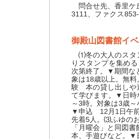
問合せ先、香里ケ丘図
3111、ファクス853-
御殿山図書館イ
⑴冬の大人のスタ
りスタンプを集める
次第終了。▼期間など
象は18歳以上。無料
験 本の貸し出しや
て学びます。▼日時な
～3時。対象は3歳
▼申込 12月1日午
先着5人。⑶ふゆの
「月曜会」と同図書
本、手遊びなど。▼日