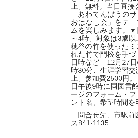
上。無料。当日直
「あわてんぼうのサ
おはなし会」をテー
ムを楽しみます。▼日
～4時。対象は3歳
穂谷の竹を使ったミ
れた竹で門松を手づ
日時など 12月27日
時30分、生涯学習
上。参加費2500円。
日午後9時に同図書
ージのフォーム・フ
ント名、希望時間を
問合せ先、市駅前図書
ス841-1135