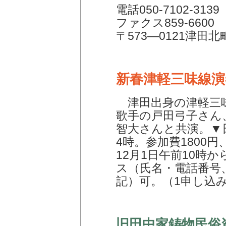
電話050-7102-3139
ファクス859-6600
〒573―0121津田北
新春津軽三味線演
津田出身の津軽三
歌手の戸田弓子さん
智大さんと共演。▼日
4時。参加費1800
12月1日午前10時
ス（氏名・電話番号
記）可。（1申し込み
旧田中家鋳物民俗