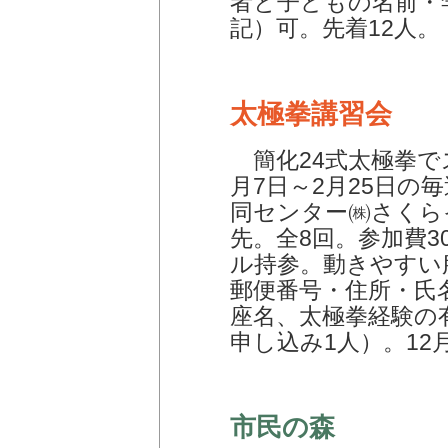
者と子どもの名前・
記）可。先着12人。
太極拳講習会
簡化24式太極拳で
月7日～2月25日の毎
同センター㈱さくら
先。全8回。参加費3
ル持参。動きやすい
郵便番号・住所・氏
座名、太極拳経験の
申し込み1人）。12
市民の森