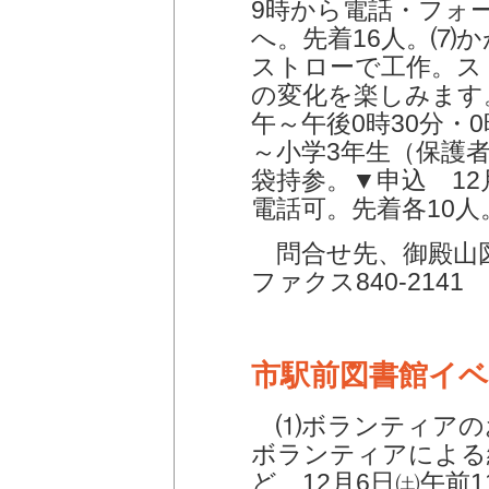
9時から電話・フォ
へ。先着16人。⑺
ストローで工作。ス
の変化を楽しみます。
午～午後0時30分・0
～小学3年生（保護
袋持参。▼申込 12
電話可。先着各10人
問合せ先、御殿山図書館
ファクス840-2141
市駅前図書館イ
⑴ボランティアの
ボランティアによる
ど 12月6日㈯午前1