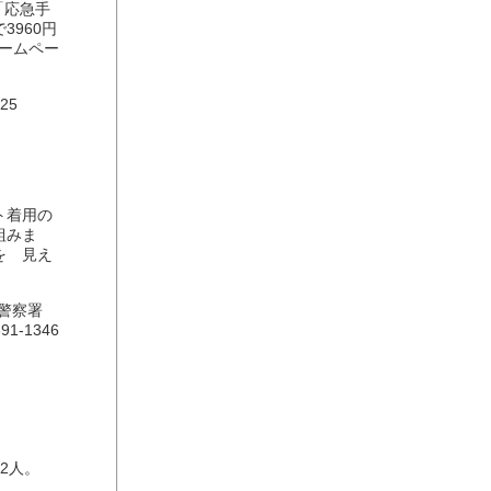
「応急手
960円
ホームペー
25
ト着用の
組みま
を 見え
枚方警察署
1-1346
2人。