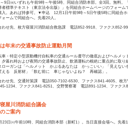
㈬～9日㈮いずれも午前9時～午後5時、同組合消防本部。全3回。無料。
導者標準テキスト（東京法令出版）」を同組合ホームページのフォームで3
購入。あれば持参可。▼申込 12月1日午前9時～5日午後5時に同組合
フォームで同組合へ。先着20人。
せ先、枚方寝屋川消防組合救急課 電話852-9918、ファクス852-99
月は年末の交通事故防止運動月間
車・特定小型原動機付自転車の交通ルール遵守の徹底およびヘルメッ
、夕暮れ時および夜間の交通事故防止、飲酒運転の根絶に重点的に取り
スローガンは「ヘルメット かぶるあなたは かっこいい」「見えない
変える 反射材」「飲む前に 車じゃないよね？ 再確認」。
せ先、交通対策課 電話050-7102-6530、ファクス841-4605、
45-1234、ファクス841-8251、交野警察署 電話891-1234、ファクス89
寝屋川消防組合議会
のご案内
月23日㈫午前10時、同組合消防本部（新町1）。当日直接会場へ。先着1