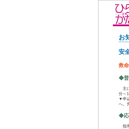
お
安
救命
◆普
主に
分～
▼申
へ。
◆応
指導