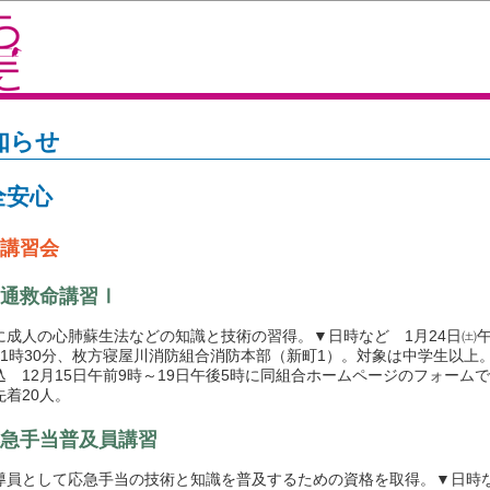
知らせ
全安心
講習会
通救命講習Ⅰ
成人の心肺蘇生法などの知識と技術の習得。▼日時など 1月24日㈯午
11時30分、枚方寝屋川消防組合消防本部（新町1）。対象は中学生以上
込 12月15日午前9時～19日午後5時に同組合ホームページのフォーム
先着20人。
急手当普及員講習
員として応急手当の技術と知識を普及するための資格を取得。▼日時な