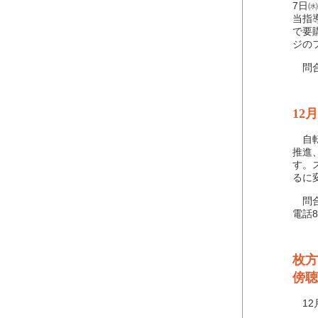
7日
当指
で要
ジの
問合わ
12
自転
推進
す。
るに
問合わ
電話8
枚方
傍聴
12