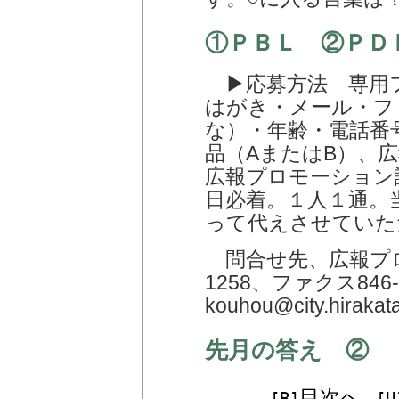
①ＰＢＬ ②ＰＤ
▶応募方法 専用
はがき・メール・フ
な）・年齢・電話番
品（AまたはB）、
広報プロモーション課（
日必着。１人１通。
って代えさせていた
問合せ先、広報プロ
1258、ファクス84
kouhou@city.hirakata
先月の答え ②
目次へ
[B]
[U