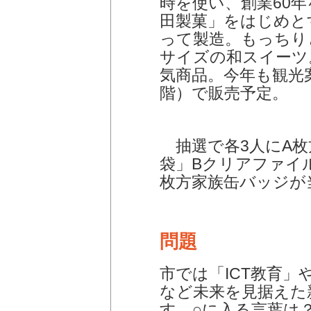
時を使い、創業60
田製菓」をはじめと
って製造。もっちり
サイズの和スイーツ
気商品。今年も観光案
階）で販売予定。
抽選で各3人にA枚
袋」Bクリアファイル
枚方家族缶バッジが
問題
市では「ICT教育」
など未来を見据えた
す。○に入る言葉は