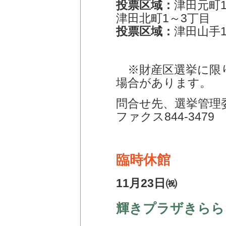
投票区域：
津田元町
津田北町1～3丁目
投票区域：
津田山手
※財産区選挙に限
場合があります。
問合せ先、選挙管理委
ファクス844-3479
臨時休館
11月23日㈷
輝きプラザきらら