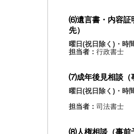
⑹遺言書・内容証
先）
曜日(祝日除く)・時
担当者：
行政書士
⑺成年後見相談（
曜日(祝日除く)・時
第2・4木
担当者：
司法書士
⑻人権相談（事前