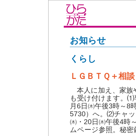
お知らせ
くらし
ＬＧＢＴＱ＋相談
本人に加え、家族
も受け付けます。⑴
月6日㈭午後3時～8
5730）へ。⑵チャ
㈭・20日㈭午後4時
ムページ参照。秘密