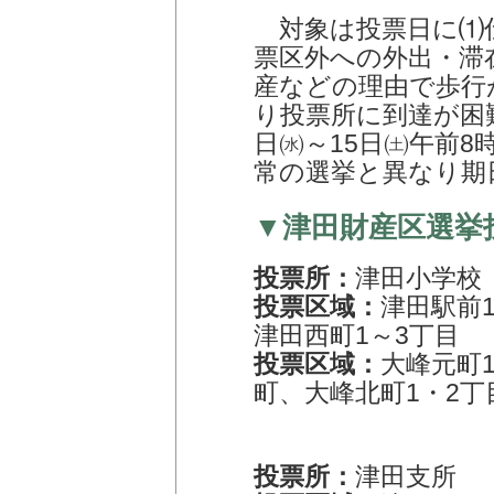
対象は投票日に⑴
票区外への外出・滞
産などの理由で歩行
り投票所に到達が困難
日㈬～15日㈯午前8
常の選挙と異なり期
▼津田財産区選挙
投票所：
津田小学校
投票区域：
津田駅前
津田西町1～3丁目
投票区域：
大峰元町
町、大峰北町1・2丁
投票所：
津田支所