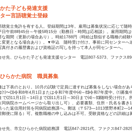
かた子ども発達支援
ター言語聴覚士登録
聴覚士免許を有する人。登録期間は3年。雇用は募集状況に応じて随時
平日午前8時45分～午後5時15分（勤務日・時間は応相談）。雇用期間
要な期間（更新の場合あり）。時給1788円（時給は類似する職種の経験
じ変更となる場合あり）。▼申込 随時受け付け。事前に同センターへ
写真付きの履歴書および資格証の写しを持って本人が同センターへ。
先、ひらかた子ども発達支援センター 電話807-5373、ファクス898-
ひらかた病院 職員募集
は下表のとおり。10月の試験で定員に達すれば募集をしない場合があ
は⑴〜⑶令和8年4月1日または令和7年度中⑷～⒀令和7年度中。⑴募集中
日まで⑵11月1日～14日まで⑶11月1日～30日まで⑷～⒀随時受け付け。
（同病院ホームページから取り出し可）、必要書類、住所・氏名を書き1
貼った返信用封筒を同病院総務課へ。郵送（〒573―1013禁野本町2―1
留郵便に限る）可。複数職種の申し込みは不可。受験資格などの詳細は
。
先、市立ひらかた病院総務課 電話847-2821代、ファクス847-282