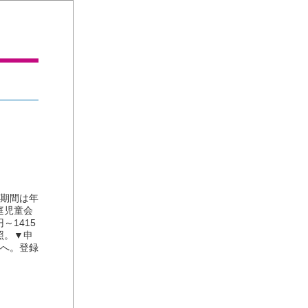
期間は年
庭児童会
～1415
照。▼申
課へ。登録