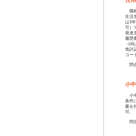
任用
職種
生活
は3
可）
発達
履歴
（⑷
免許
コー
問合せ
小中
小中
条件
書を
可。
問合せ