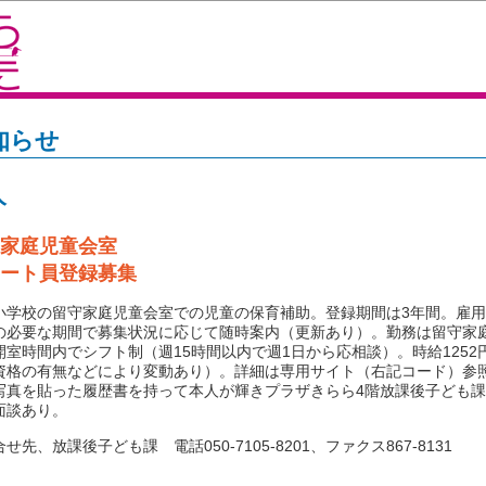
知らせ
人
家庭児童会室
ート員登録募集
学校の留守家庭児童会室での児童の保育補助。登録期間は3年間。雇用
の必要な期間で募集状況に応じて随時案内（更新あり）。勤務は留守家
開室時間内でシフト制（週15時間以内で週1日から応相談）。時給1252円
資格の有無などにより変動あり）。詳細は専用サイト（右記コード）参
写真を貼った履歴書を持って本人が輝きプラザきらら4階放課後子ども
面談あり。
先、放課後子ども課 電話050-7105-8201、ファクス867-8131