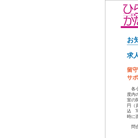
お
求
留守
サポ
各小
度内
室の
円（
込 
時に
問合せ