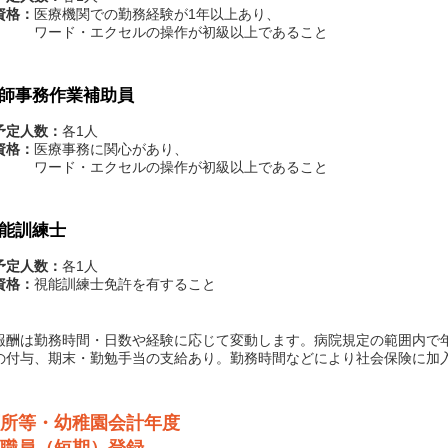
資格：
医療機関での勤務経験が1年以上あり、
ド・エクセルの操作が初級以上であること
師事務作業補助員
予定人数：
各1人
資格：
医療事務に関心があり、
ド・エクセルの操作が初級以上であること
能訓練士
予定人数：
各1人
資格：
視能訓練士免許を有すること
酬は勤務時間・日数や経験に応じて変動します。病院規定の範囲内で
の付与、期末・勤勉手当の支給あり。勤務時間などにより社会保険に加
所等・幼稚園会計年度