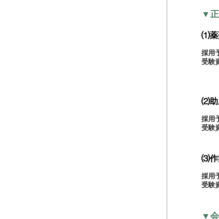
▼正
⑴薬
採用
受験
（令
⑵助
採用
受験
⑶作
採用
受験
▼会