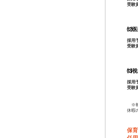
受験
ワー
⑿医
採用
受験
ワー
⒀視
採用
受験
※報
休暇
保育