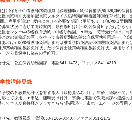
職員（短期）登録
は⑴保育士⑵看護師⑶調理員（調理補助）⑷保育補助⑸用務員⑹保育
支援員⑻特別支援加配員⑼フルタイム臨時講師⑽看護師⑾保育補助員。
年間。雇用期間は年度内における必要な期間（更新あり、⑺⑻⑽は学期
で募集状況に応じて随時案内。勤務場所は⑴～⑶各保育所またはひらか
支援センター⑷⑸各保育所⑹～⑾各幼稚園。▼申込 随時受け付け。写
書と次の資格証の写しを持って市役所別館5階公立保育幼稚園課へ。⑴
はあれば）⑵⑽看護師免許証または准看護師免許証⑶調理師免許証また
証⑹⑻幼稚園教諭免許状または保育士証⑼幼稚園教諭免許状。専用サイ
ド）から登録申し込みの予約可。
先、公立保育幼稚園課 電話841-1473、ファクス841-4319
学校講師登録
学校の各教員免許状を有する人（取得見込み可）。年齢・経験不問。
に応じて採用。▼申込 随時受け付け。事前に電話で教職員課へ連絡の
持って本人が直接輝きプラザきらら4階同課へ。市ホームページの専用
先、教職員課 電話050-7105-8040、ファクス851-2172