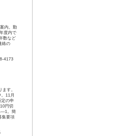
案内。勤
は年度内で
年数など
連絡の
4173
ります。
。11月
所定の申
10円切
4―1。簡
募集要項
5