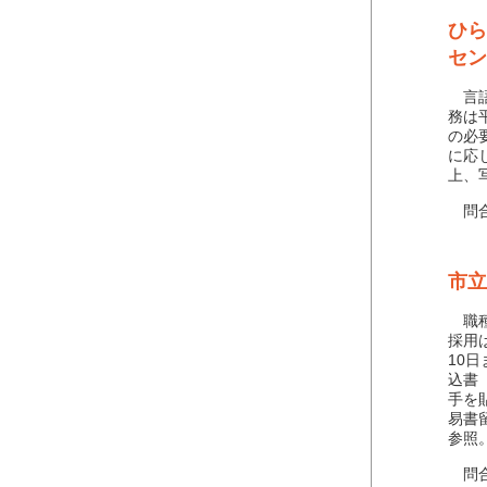
ひら
セン
言語
務は
の必
に応
上、
問合せ
市立
職種
採用
10
込書
手を
易書
参照
問合せ