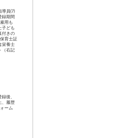
指導員⑺
登録期間
間雇用も
た子ども
真付きの
⑷保育士証
は栄養士
ト（右記
登録後、
上、履歴
フォーム