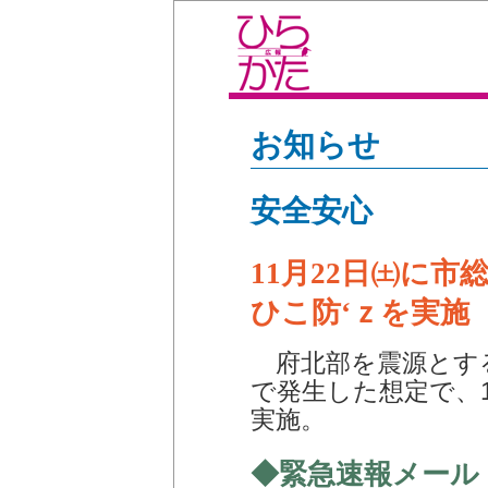
お知らせ
安全安心
11月22日㈯に市
ひこ防‘ｚを実施
府北部を震源とする
で発生した想定で、1
実施。
◆緊急速報メール