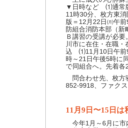
▼日時など ⑴通常版
11時30分、枚方東
版＝12月22日㈪午前
防組合消防本部（新
Ｂ講習の受講が必要
川市に在住・在職・
込 ⑴11月10日午前
時～21日午後5時
で同組合へ。先着各2
問合わせ先、枚方寝
852-9918、ファクス8
11月9日〜15日
今年1月～6月に市