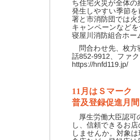
ち住宅火災が全体の
発生しやすい季節を
署と市消防団では火
キャンペーンなどを
寝屋川消防組合ホー
問合わせ先、枚方寝
話852-9912、ファ
https://hnfd119.jp/
11月はＳマーク
普及登録促進月間
厚生労働大臣認可
し、信頼できるお店
しませんか。対象は