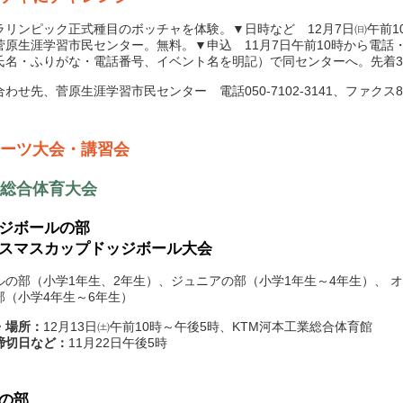
リンピック正式種目のボッチャを体験。▼日時など 12月7日㈰午前1
菅原生涯学習市民センター。無料。▼申込 11月7日午前10時から電話
氏名・ふりがな・電話番号、イベント名を明記）で同センターへ。先着3
せ先、菅原生涯学習市民センター 電話050-7102-3141、ファクス866
ーツ大会・講習会
総合体育大会
ジボールの部
スマスカップドッジボール大会
ルの部（小学1年生、2年生）、ジュニアの部（小学1年生～4年生）、 
部（小学4年生～6年生）
・場所：
12月13日㈯午前10時～午後5時、KTM河本工業総合体育館
締切日など：
11月22日午後5時
の部