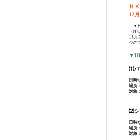
ＨＫ
12
▼日
（⑴
11
ジの
▼H
⑴バ
日時
場所
対象
⑵シ
日時
場所
対象