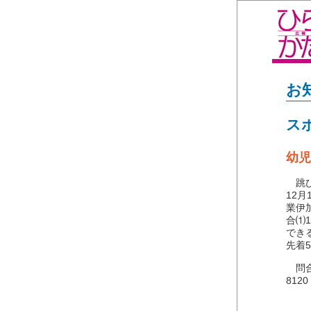
お
ス
幼児
跳び
12月
業伊
合⑴
でき
先着
問合
8120