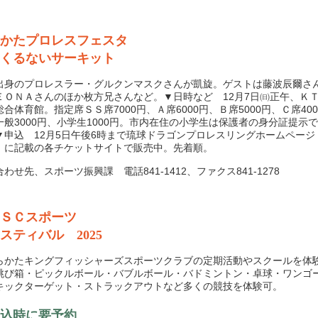
かたプロレスフェスタ
くるないサーキット
身のプロレスラー・グルクンマスクさんが凱旋。ゲストは藤波辰爾さ
ＥＯＮＡさんのほか枚方兄さんなど。▼日時など 12月7日㈰正午、Ｋ
合体育館。指定席ＳＳ席7000円、Ａ席6000円、Ｂ席5000円、Ｃ席40
一般3000円、小学生1000円。市内在住の小学生は保護者の身分証提示
▼申込 12月5日午後6時まで琉球ドラゴンプロレスリングホームページ
）に記載の各チケットサイトで販売中。先着順。
せ先、スポーツ振興課 電話841-1412、ファクス841-1278
ＳＣスポーツ
スティバル 2025
かたキングフィッシャーズスポーツクラブの定期活動やスクールを体
跳び箱・ピックルボール・バブルボール・バドミントン・卓球・ワンゴ
キックターゲット・ストラックアウトなど多くの競技を体験可。
込時に要予約