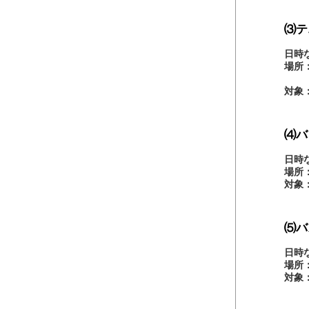
⑶テ
日時
場所
水曜
対象
⑷バ
日時
場所
対象
⑸バ
日時
場所
対象