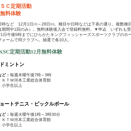
ＳＣ定期活動
月無料体験
時など 12月1日㈪～28日㈰。種目や日時などは下表の通り。複数種
は期間中1回のみ）。無料体験後入会で登録料無料。▼申込 いずれも
月21日午後5時までにひらかたキングフィッシャーズスポーツクラブのホ
フォームで同クラブへ。抽選で各10人。
KSC定期活動12月無料体験
ドミントン
など：
毎週木曜午後7時～9時
：
ＫＴＭ河本工業総合体育館
：
小学生以上
ョートテニス・ピックルボール
など：
毎週火曜午後1時～3時30分
：
ＫＴＭ河本工業総合体育館
：
小学生以上