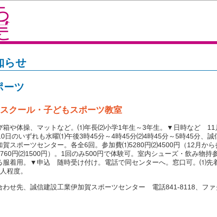
知らせ
ポーツ
スクール・子どもスポーツ教室
箱や体操、マットなど。⑴年長⑵小学1年生～3年生。▼日時など 11
10日のいずれも水曜⑴午後3時45分～4時45分⑵4時45分～5時45分、
加賀スポーツセンター。各全6回。参加費⑴5280円⑵4500円（12月か
1760円⑵1500円）。1回のみ500円で体験可。室内シューズ・飲み物持
る服着用。▼申込 随時受け付け。電話で同センターへ。窓口可。⑴先着
5人程度。
わせ先、誠信建設工業伊加賀スポーツセンター 電話841-8118、ファク