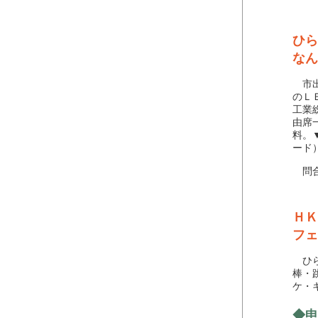
ひら
なん
市出
のＬ
工業総
由席
料。
ード
問合わ
ＨＫ
フェ
ひら
棒・
ケ・
◆申