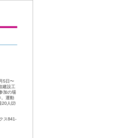
月5日〜
誠信建設工
ら参加の場
参。運動
20人⑵
ス841-