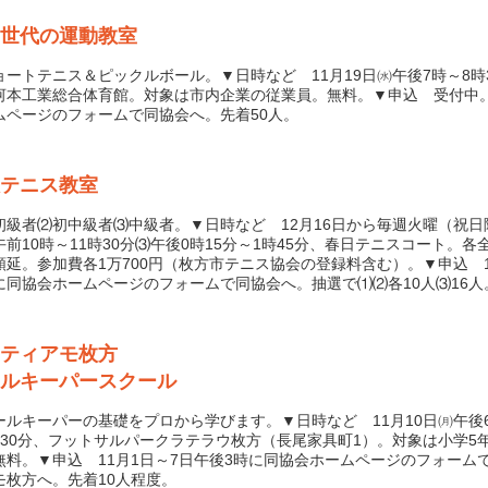
世代の運動教室
ートテニス＆ピックルボール。▼日時など 11月19日㈬午後7時～8時
河本工業総合体育館。対象は市内企業の従業員。無料。▼申込 受付中
ムページのフォームで同協会へ。先着50人。
テニス教室
級者⑵初中級者⑶中級者。▼日時など 12月16日から毎週火曜（祝日
午前10時～11時30分⑶午後0時15分～1時45分、春日テニスコート。各全
順延。参加費各1万700円（枚方市テニス協会の登録料含む）。▼申込 1
に同協会ホームページのフォームで同協会へ。抽選で⑴⑵各10人⑶16人
ティアモ枚方
ルキーパースクール
ルキーパーの基礎をプロから学びます。▼日時など 11月10日㈪午後6
時30分、フットサルパークラテラウ枚方（長尾家具町1）。対象は小学5
無料。▼申込 11月1日～7日午後3時に同協会ホームページのフォーム
モ枚方へ。先着10人程度。