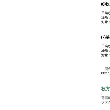
⑹軟
日時
場所
対象
⑺基
日時
場所
対象
問合
0027
枚方
電話89
ファク