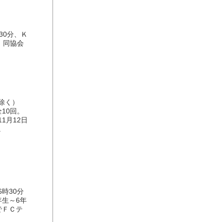
30分、Ｋ
。同協会
除く）
10回。
1月12日
。
時30分
年生～6年
でＦＣテ