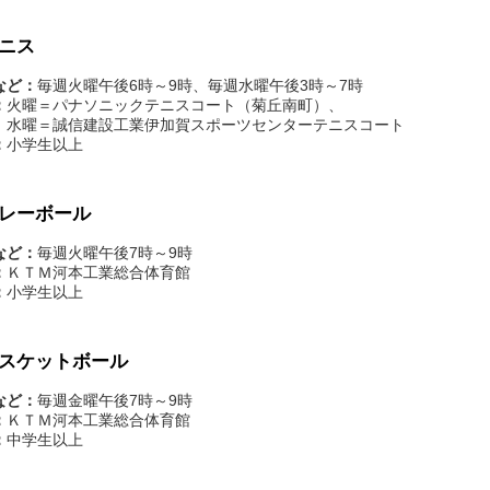
ニス
など：
毎週火曜午後6時～9時、毎週水曜午後3時～7時
：
火曜＝パナソニックテニスコート（菊丘南町）、
＝誠信建設工業伊加賀スポーツセンターテニスコート
：
小学生以上
レーボール
など：
毎週火曜午後7時～9時
：
ＫＴＭ河本工業総合体育館
：
小学生以上
スケットボール
など：
毎週金曜午後7時～9時
：
ＫＴＭ河本工業総合体育館
：
中学生以上