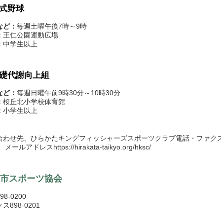
式野球
など：
毎週土曜午後7時～9時
：
王仁公園運動広場
：
中学生以上
礎代謝向上組
など：
毎週日曜午前9時30分～10時30分
：
桜丘北小学校体育館
：
小学生以上
わせ先、ひらかたキングフィッシャーズスポーツクラブ電話・ファクス8
、メールアドレスhttps://hirakata-taikyo.org/hksc/
市スポーツ協会
8-0200
ス898-0201