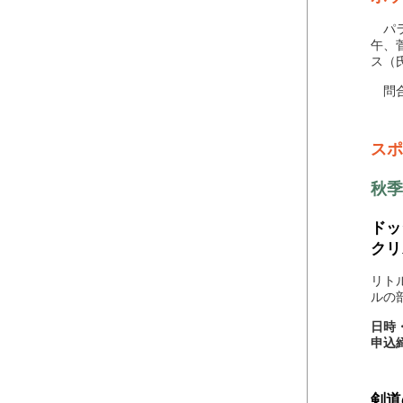
パラ
午、
ス（
問合わ
スポ
秋季
ドッ
クリ
リト
ルの
日時
申込
剣道