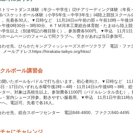
トリートダンス体験（年少～中学生）⑵チアリーディング体験（年長
⑶バスケットボール体験（小学5年生～中学3年生）⑷陸上競技スクール
）。先着各30人。▼日時など 11月24日㉁午前の部＝午前10時～午後1
＝午後0時30分～3時30分、ＫＴＭ河本工業総合体育館・たまゆら陸上
小学生以上（別途明記の種目除く）。参加費各500円。▼申込 11月1
のホームページのフォームで同クラブへ。空きがあれば当日参加可。
わせ先、ひらかたキングフィッシャーズスポーツクラブ 電話・ファクス
、メールアドレスhttps://hirakata-taikyo.org/hksc/
クルボール講習会
開いたボールをパドルで打ち合います。初心者向け。▼日時など 11
月3日・17日のいずれも水曜午後2時～4時・11月14日㈮午後6時～8時、
ンター。対象は高校生以上。参加費各1100円（パドルレンタル含む）。
ル・室内シューズ持参。動きやすい服着用。▼申込 11月1日午前11時
ーへ。電話可。先着で各16人。
せ先、総合スポーツセンター 電話848-4800、ファクス840-4495
チャにチャレンジ