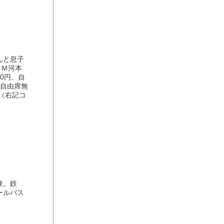
んと息子
ＴＭ河本
00円。自
で自由席無
（右記コ
験。鉄
ールバス