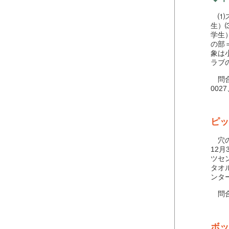
⑴ス
生）
学生
の部
象は
ラブ
問合
0027
ピッ
穴の
12
ツセ
タオ
ンタ
問合わ
ボッ