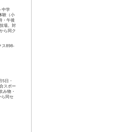
～中学
体験（小
時・午後
競技場。対
日から同ク
898-
月5日・
総合スポー
飲み物・
から同セ