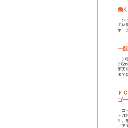
働く
ショ
ＴＭ
ホー
一般
⑴初
⑴⑵
雨天
まで
ＦＣ
ゴー
ゴー
～7
生。
ィア