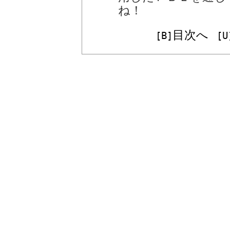
ね！
目次へ
[B]
[U