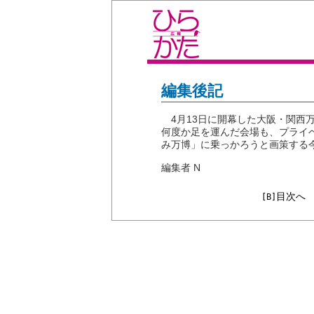
編集後記
4月13日に開幕した大阪・関西
何度か足を運んだ会場も、プライ
み万博」に乗っかろうと画策する
編集者 N
目次へ
[B]