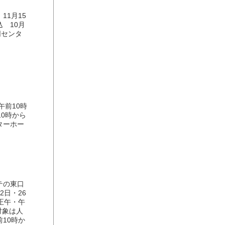
1月15
 10月
同センタ
午前10時
10時から
ターホー
テの東口
2日・26
正午・午
対象は人
10時か