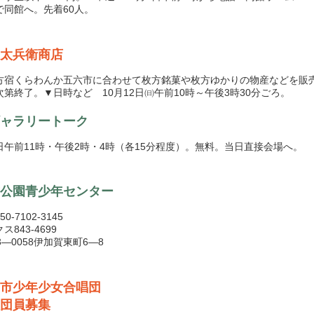
で同館へ。先着60人。
太兵衛商店
宿くらわんか五六市に合わせて枚方銘菓や枚方ゆかりの物産などを販
次第終了。▼日時など 10月12日㈰午前10時～午後3時30分ごろ。
ャラリートーク
午前11時・午後2時・4時（各15分程度）。無料。当日直接会場へ。
公園青少年センター
0-7102-3145
ス843-4699
3―0058伊加賀東町6―8
市少年少女合唱団
団員募集