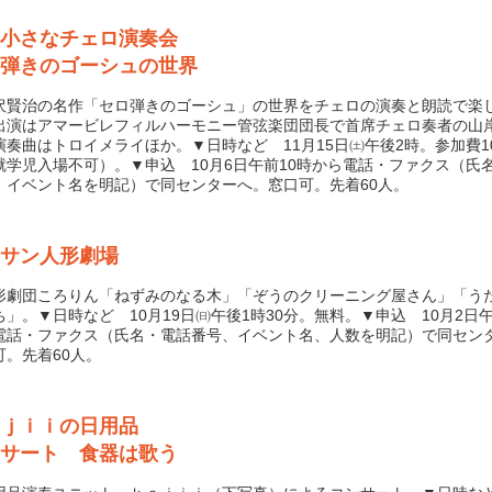
小さなチェロ演奏会
弾きのゴーシュの世界
賢治の名作「セロ弾きのゴーシュ」の世界をチェロの演奏と朗読で楽
出演はアマービレフィルハーモニー管弦楽団団長で首席チェロ奏者の山
演奏曲はトロイメライほか。▼日時など 11月15日㈯午後2時。参加費10
就学児入場不可）。▼申込 10月6日午前10時から電話・ファクス（氏
、イベント名を明記）で同センターへ。窓口可。先着60人。
サン人形劇場
劇団ころりん「ねずみのなる木」「ぞうのクリーニング屋さん」「う
ち」。▼日時など 10月19日㈰午後1時30分。無料。▼申込 10月2日午
電話・ファクス（氏名・電話番号、イベント名、人数を明記）で同セン
可。先着60人。
ｊｉｉの日用品
サート 食器は歌う