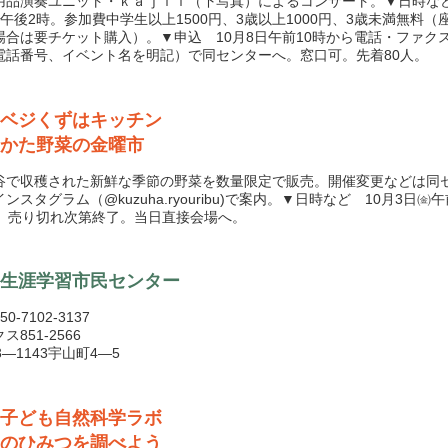
品演奏ユニット・ｋａｊｉｉ（下写真）によるコンサート。▼日時など
㈯午後2時。参加費中学生以上1500円、3歳以上1000円、3歳未満無料（
場合は要チケット購入）。▼申込 10月8日午前10時から電話・ファク
電話番号、イベント名を明記）で同センターへ。窓口可。先着80人。
ベジくずはキッチン
かた野菜の金曜市
で収穫された新鮮な季節の野菜を数量限定で販売。開催変更などは同
ンスタグラム（@kuzuha.ryouribu)で案内。▼日時など 10月3日㈮午
分。売り切れ次第終了。当日直接会場へ。
生涯学習市民センター
0-7102-3137
ス851-2566
3―1143宇山町4―5
の子ども自然科学ラボ
のひみつを調べよう