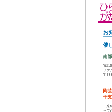
お
催
南部
電話05
ファク
〒57
陶芸
干支
来年
ッフ