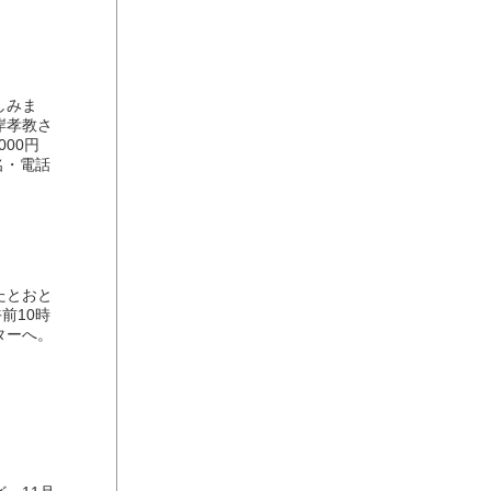
しみま
岸孝教さ
00円
名・電話
たとおと
前10時
ターへ。