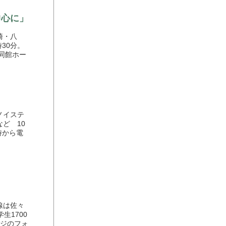
中心に」
崎・八
30分。
は同館ホー
ノイステ
ど 10
時から電
線は佐々
生1700
ージのフォ