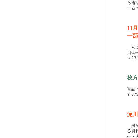
ら電
ーム
11
一部
同セ
日㈯
～2
枚方
電話・
〒57
淀川
鍵屋
る資
生・