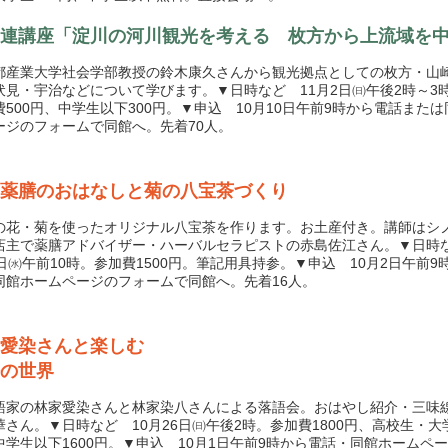
連講座「淀川の河川観光を考える 枚方から上流域を
産業大学社会学部教授の鈴木康久さんから観光拠点としての枚方・山
伏見・宇治などについて学びます。▼日時など 11月2日㈰午後2時～3時
費500円、中学生以下300円。▼申込 10月10日午前9時から電話また
ージのフォームで同館へ。先着70人。
薬膳のおはなしと菊の八宝茶づくり
花・菊を使ったオリジナル八宝茶を作ります。お土産付き。講師はシ
店主で薬膳アドバイザー・ハーバルセラピストの赤島佐江さん。▼日時な
2日㈬午前10時。参加費1500円。筆記用具持参。▼申込 10月2日午前9
同館ホームページのフォームで同館へ。先着16人。
愛染さんと楽しむ
の世界
家の林家愛染さんと林家染八さんによる落語会。おはやし紹介・三味
華さん。▼日時など 10月26日㈰午後2時。参加費1800円、高校生・大学
中学生以下1600円。▼申込 10月1日午前9時から電話・同館ホームペ