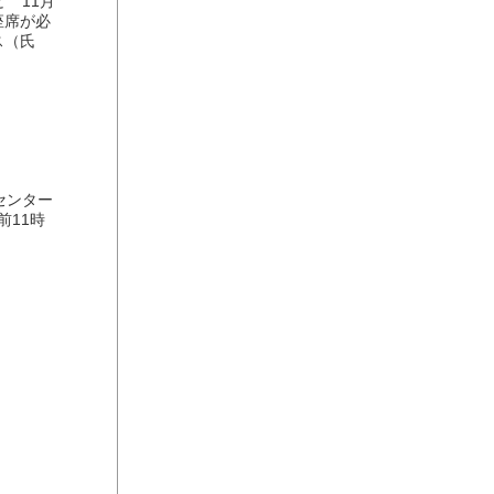
 11月
座席が必
ス（氏
センター
前11時