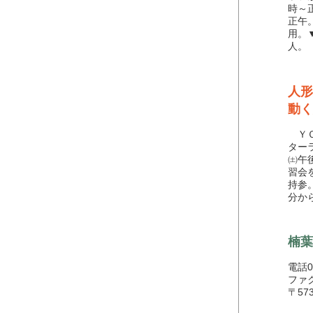
時～
正午
用。
人。
人形
動く
ＹＯ
ター
㈯午
習会
持参
分か
楠葉
電話05
ファク
〒57