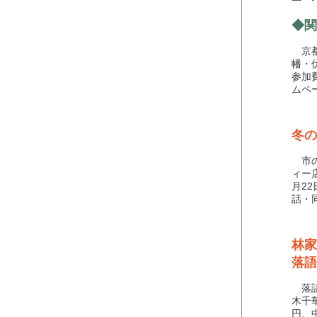
◆関
京都
幡・
参加
ムペ
冬の
市の
ィー
月2
話・
林家
落語
落語
木千
円、