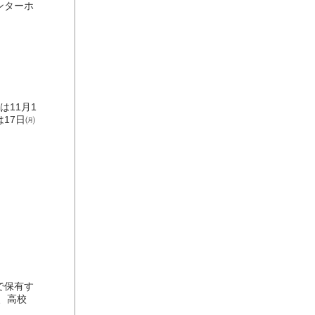
ンターホ
11月1
17日㈪
で保有す
円、高校