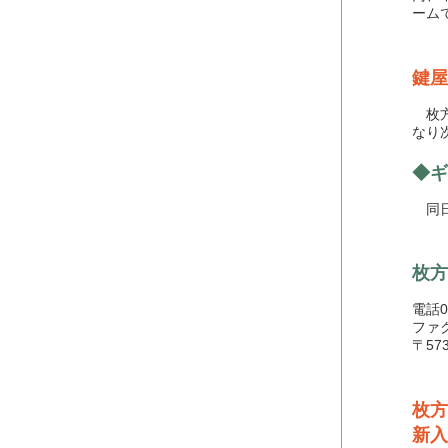
ーム
鍵屋
枚方
なり
◆ギ
同日
枚方
電話05
ファク
〒57
枚方
新入