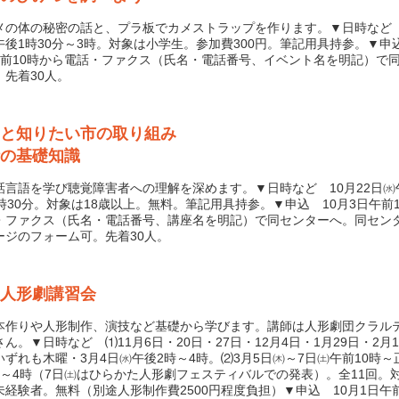
の体の秘密の話と、プラ板でカメストラップを作ります。▼日時など 1
午後1時30分～3時。対象は小学生。参加費300円。筆記用具持参。▼申込
午前10時から電話・ファクス（氏名・電話番号、イベント名を明記）で
。先着30人。
と知りたい市の取り組み
の基礎知識
言語を学び聴覚障害者への理解を深めます。▼日時など 10月22日㈬
1時30分。対象は18歳以上。無料。筆記用具持参。▼申込 10月3日午前
・ファクス（氏名・電話番号、講座名を明記）で同センターへ。同セン
ージのフォーム可。先着30人。
人形劇講習会
作りや人形制作、演技など基礎から学びます。講師は人形劇団クラル
ん。▼日時など ⑴11月6日・20日・27日・12月4日・1月29日・2月1
いずれも木曜・3月4日㈬午後2時～4時。⑵3月5日㈭～7日㈯午前10時～
時～4時（7日㈯はひらかた人形劇フェスティバルでの発表）。全11回。
未経験者。無料（別途人形制作費2500円程度負担）▼申込 10月1日午前