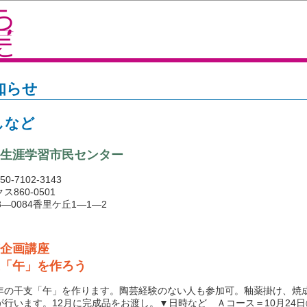
知らせ
しなど
生涯学習市民センター
0-7102-3143
ス860-0501
3―0084香里ケ丘1―1―2
企画講座
「午」を作ろう
の干支「午」を作ります。陶芸経験のない人も参加可。釉薬掛け、焼
が行います。12月に完成品をお渡し。▼日時など Ａコース＝10月24日