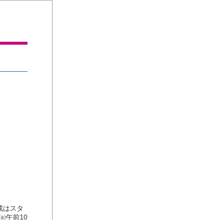
成はスタ
㈮午前10