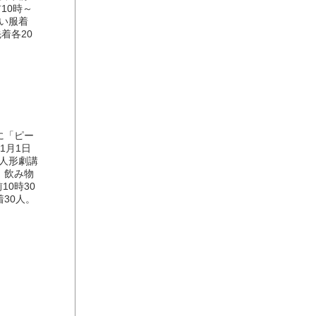
10時～
よい服着
着各20
に「ピー
1月1日
級人形劇講
。飲み物
0時30
30人。