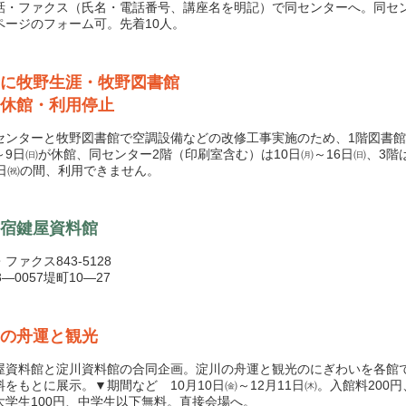
話・ファクス（氏名・電話番号、講座名を明記）で同センターへ。同セ
ページのフォーム可。先着10人。
月に牧野生涯・牧野図書館
休館・利用停止
ンターと牧野図書館で空調設備などの改修工事実施のため、1階図書館は
～9日㈰が休館、同センター2階（印刷室含む）は10日㈪～16日㈰、3階は
3日㈷の間、利用できません。
宿鍵屋資料館
ファクス843-5128
3―0057堤町10―27
の舟運と観光
資料館と淀川資料館の合同企画。淀川の舟運と観光のにぎわいを各館
料をもとに展示。▼期間など 10月10日㈮～12月11日㈭。入館料200
大学生100円、中学生以下無料。直接会場へ。