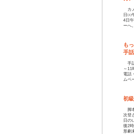
カメ
日㈯
4日
ーへ
もっ
手話
手話
～1
電話
ムペ
初級
脚本
次登さ
日の
後2
形劇