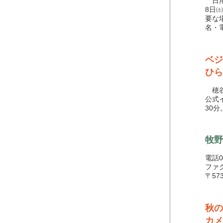
日用
8日
要な
名・
ベジ
ひら
穂谷
公式イ
30
牧野
電話05
ファク
〒57
秋
カメ