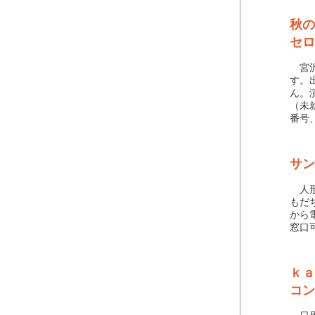
秋の
セロ
宮沢
す。
ん。
（未
番号
サン
人形
もだ
から
窓口
ｋａ
コン