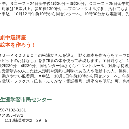
正午。Ｂコース＝24日㈮午後1時30分～3時30分。Ｃコース＝25日㈯午前
。対象は15歳以上。参加費1300円。エプロン・タオル持参。汚れても
▼申込 10月12日午前10時から同センターへ。10時30分から電話可。先
劇中級講座
絵本を作ろう！
Ｕ―ＰＲＯＪＥＣＴの松浦友さんを迎え、動く絵本を作ろうをテーマ
ラビットのおはなし」を参加者の体を使って表現します。▼日時など 1
後2時30分～4時30分、同センター㈱さくらイベントホール。対象は初
を受講済みの人または人形劇や演劇に興味のある人や活動中の人。無料
。動きやすい服着用。▼申込 10月1日午前10時から同センターへ。午前1
ら電話・ファクス（氏名・ふりがな・電話番号、講座名を明記）可。先着
生涯学習市民センター
0-7102-3131
ス855-4971
3―1118楠葉並木2―29―5