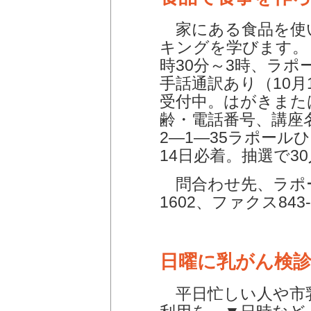
家にある食品を使
キングを学びます。▼
時30分～3時、ラポ
手話通訳あり（10
受付中。はがきまた
齢・電話番号、講座名
2―1―35ラポール
14日必着。抽選で3
問合わせ先、ラポー
1602、ファクス843-
日曜に乳がん検
平日忙しい人や市