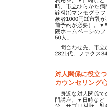
利用を。▼日時など 
時、市立ひらかた病
診料⑴マンモグラフィ
象者1000円⑶市乳
前予約が必要）。▼
院ホームページのフ
50人。
問合わせ先、市立ひ
2821代、ファクス849
対人関係に役立つ
カウンセリング
身近な対人関係で
門講座。▼日時など 
分、サプリ村野。対象