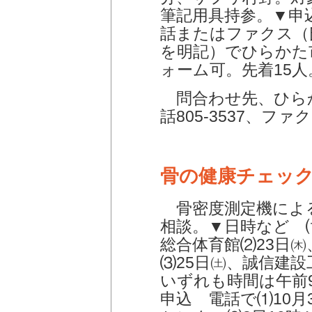
筆記用具持参。▼申込
話またはファクス（
を明記）でひらかた
ォーム可。先着15人
問合わせ先、ひら
話805-3537、ファクス
骨の健康チェッ
骨密度測定機によ
相談。▼日時など ⑴
総合体育館⑵23日
⑶25日㈯、誠信建
いずれも時間は午前9
申込 電話で⑴10月