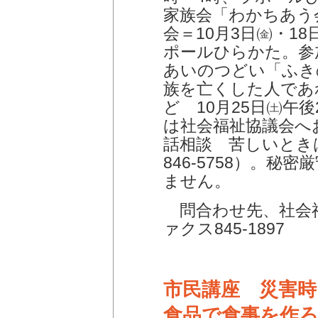
家族会「わかちあう
会＝10月3日㈮・1
ポールひらかた。参
あいのつどい「ふき
族を亡くした人であ
ど 10月25日㈯午後
は社会福祉協議会へ
話相談 苦しいとき
846-5758）。
ません。
問合わせ先、社会福祉
ァクス845-1897
市民講座 災害
食品で食事を作