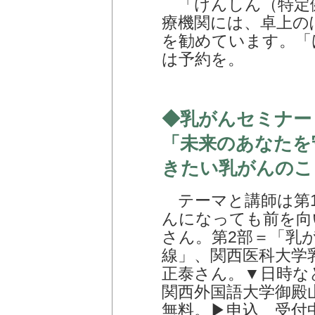
「けんしん（特定
療機関には、卓上の
を勧めています。「
は予約を。
◆乳がんセミナー
「未来のあなたを
きたい乳がんのこ
テーマと講師は第1
んになっても前を向い
さん。第2部＝「乳
線」、関西医科大学
正泰さん。▼日時など
関西外国語大学御殿
無料。▶申込 受付