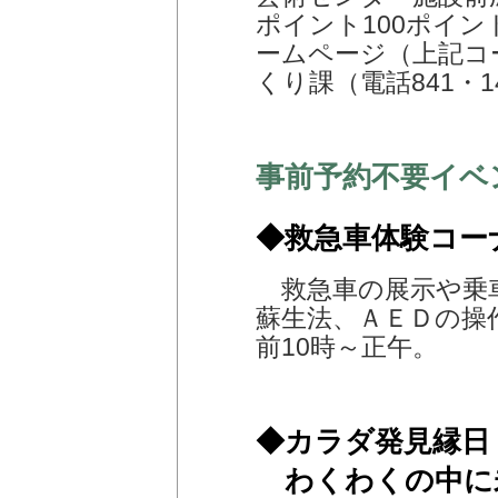
ポイント100ポイ
ームページ（上記コ
くり課（電話841・1
事前予約不要イベ
◆救急車体験コー
救急車の展示や乗
蘇生法、ＡＥＤの操
前10時～正午。
◆カラダ発見縁日
わくわくの中に