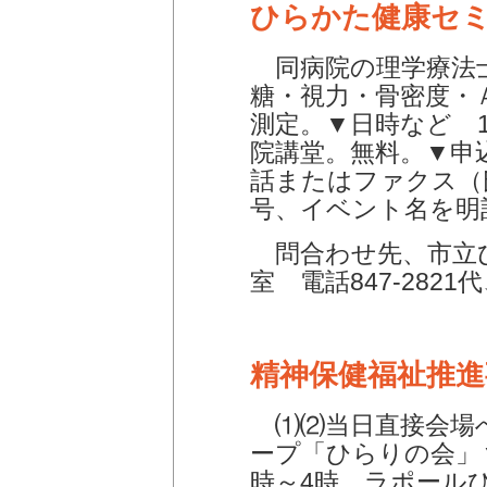
ひらかた健康セ
同病院の理学療法
糖・視力・骨密度・
測定。▼日時など 1
院講堂。無料。▼申込
話またはファクス（
号、イベント名を明
問合わせ先、市立
室 電話847-2821代
精神保健福祉推進
⑴⑵当日直接会場
ープ「ひらりの会」▼
時～4時、ラポール