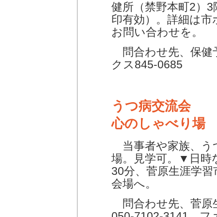
健所（禁野本町2）
印有効）。詳細は市
お問い合わせを。
問合わせ先、保健予防
クス845-0685
うつ病交流会
心のしゃべり場
当事者や家族、う
場。見学可。▼日時な
30分、菅原生涯学
会場へ。
問合わせ先、菅原
050-7102-3141、フ