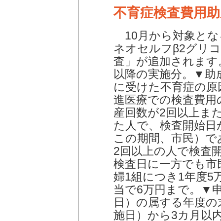
不育症検査費用助
10月から対象とな
ネオセルフβ2グリ
査」が追加されます
以降の実施分。▼助成
に受けた不育症の原
進医療での検査費用
産回数が2回以上ま
た人で、検査開始日
この期間、市民）で
2回以上の人で検査
検査日に一方でも市
婦1組につき1年度5
当で6万円まで。▼
日）の属する年度の
施日）から3カ月以