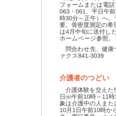
フォームまたは電話で
063・061、平日午
時30分～正午）へ
要。骨密度測定の希
は4月中旬に送付し
ホームページ参照。
問合わせ先、健康づく
ァクス841-3039
介護者のつどい
介護体験を交えた情
日㈮午前10時～11
象は介護中の人ま
10月1日午前10時