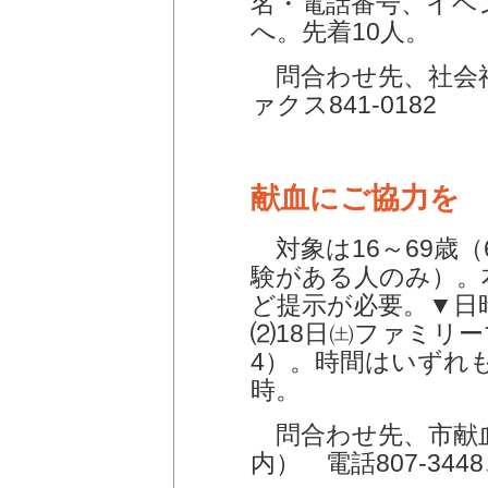
名・電話番号、イベ
へ。先着10人。
問合わせ先、社会福祉
ァクス841-0182
献血にご協力を 
対象は16～69歳（
験がある人のみ）。
ど提示が必要。▼日
⑵18日㈯ファミリ
4）。時間はいずれも
時。
問合わせ先、市献血
内） 電話807-3448